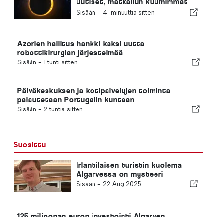
uutiset, matkailun kuumimmat
uutiset ja otsikoihin nousseet
Sisään -
41 minuuttia sitten
tärkeimmät uutiset
Azorien hallitus hankki kaksi uutta
robottikirurgian järjestelmää
Sisään -
1 tunti sitten
Päiväkeskuksen ja kotipalvelujen toiminta
palautetaan Portugalin kuntaan
Sisään -
2 tuntia sitten
Suosittu
Irlantilaisen turistin kuolema
Algarvessa on mysteeri
Sisään -
22 Aug 2025
125 miljoonan euron investointi Algarven