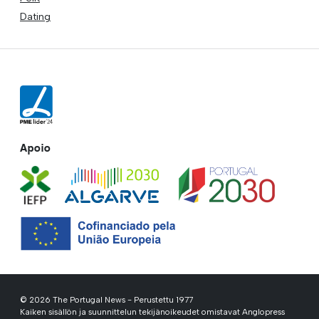
Dating
Apoio
© 2026 The Portugal News - Perustettu 1977
Kaiken sisällön ja suunnittelun tekijänoikeudet omistavat Anglopress