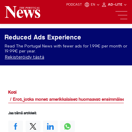
PODCAST
EN
AD-LITE
Reduced Ads Experience
Read The Portugal News with fewer ads for 1.99€ per month or
19.99€ per year.
Rekisteröidy tästä
Koti
Erot, jotka monet amerikkalaiset huomaavat ensimmäisenä 
Jaa tämä artikkeli: