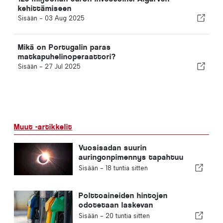
kehittämiseen
Sisään -
03 Aug 2025
Mikä on Portugalin paras
matkapuhelinoperaattori?
Sisään -
27 Jul 2025
Muut -artikkelit
Vuosisadan suurin
auringonpimennys tapahtuu
Portugalissa
Sisään -
18 tuntia sitten
Polttoaineiden hintojen
odotetaan laskevan
huomattavasti
Sisään -
20 tuntia sitten