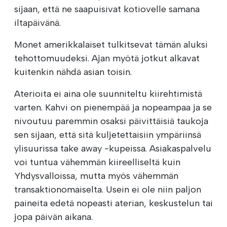
sijaan, että ne saapuisivat kotiovelle samana
iltapäivänä.
Monet amerikkalaiset tulkitsevat tämän aluksi
tehottomuudeksi. Ajan myötä jotkut alkavat
kuitenkin nähdä asian toisin.
Aterioita ei aina ole suunniteltu kiirehtimistä
varten. Kahvi on pienempää ja nopeampaa ja se
nivoutuu paremmin osaksi päivittäisiä taukoja
sen sijaan, että sitä kuljetettaisiin ympäriinsä
ylisuurissa take away -kupeissa. Asiakaspalvelu
voi tuntua vähemmän kiireelliseltä kuin
Yhdysvalloissa, mutta myös vähemmän
transaktionomaiselta. Usein ei ole niin paljon
paineita edetä nopeasti aterian, keskustelun tai
jopa päivän aikana.