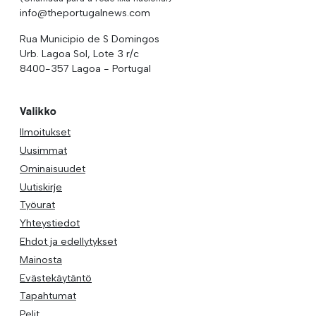
info@theportugalnews.com
Rua Municipio de S Domingos
Urb. Lagoa Sol, Lote 3 r/c
8400-357 Lagoa - Portugal
Valikko
Ilmoitukset
Uusimmat
Ominaisuudet
Uutiskirje
Työurat
Yhteystiedot
Ehdot ja edellytykset
Mainosta
Evästekäytäntö
Tapahtumat
Pelit