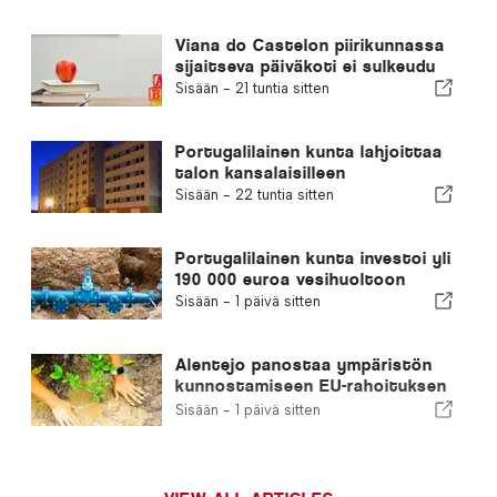
Viana do Castelon piirikunnassa
sijaitseva päiväkoti ei sulkeudu
Sisään -
21 tuntia sitten
Portugalilainen kunta lahjoittaa
talon kansalaisilleen
Sisään -
22 tuntia sitten
Portugalilainen kunta investoi yli
190 000 euroa vesihuoltoon
Sisään -
1 päivä sitten
Alentejo panostaa ympäristön
kunnostamiseen EU-rahoituksen
avulla
Sisään -
1 päivä sitten