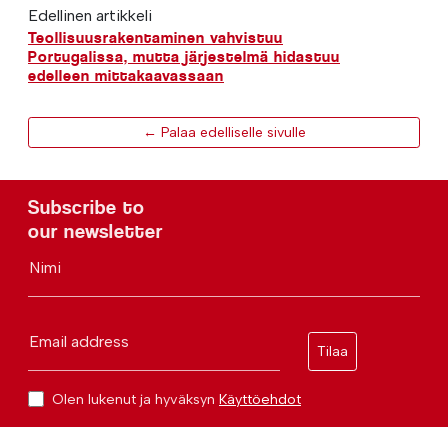
Edellinen artikkeli
Teollisuusrakentaminen vahvistuu
Portugalissa, mutta järjestelmä hidastuu
edelleen mittakaavassaan
← Palaa edelliselle sivulle
Subscribe to
our newsletter
Nimi
Email address
Tilaa
Olen lukenut ja hyväksyn
Käyttöehdot