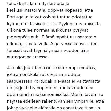
tehokkaita lämmityslaitteita ja
keskusilmastointia, oppivat nopeasti, että
Portugalin talvet voivat tuntua odotettua
kylmemmiltä sisätiloissa. Pyykin kuivumisesta
ulkona tulee normaalia. Ikkunat pysyvät
pidempään auki. Elämä tapahtuu useammin
ulkona, jopa talvella. Algarvessa kahviloiden
terassit ovat täynnä ympäri vuoden aina
auringon paistaessa.
Ja ehkä juuri tämä on se suurempi muutos,
jota amerikkalaiset eivät aina odota
saapuessaan Portugaliin. Maata ei välttämättä
ole järjestetty nopeuden, mukavuuden tai
optimoinnin maksimoimiseksi. Monin tavoin se
näyttää edelleen rakentuvan sen ympärille, että
jokapäiväiselle elämälle on annettava tilaa. Ja