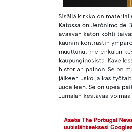
Sisällä kirkko on materiali
Katossa on Jerónimo de Ba
avaavan katon kohti taiv
kauniin kontrastin ympär
muuttunut merenkulun kes
kaupunginosista. Kävelles
historian painon. Se on mu
jälkeen usko ja käsityöta
uudelleen. Se on upea pai
Jumalan kestävää voimaa.
Aseta The Portugal News 
uutislähteeksesi Google