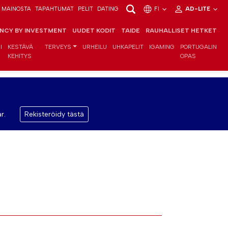
MAINOSTA
TAPAHTUMAT
PELIT
DATING
FI
AD-LITE
ENCY BY INVESTMENT
UUDET KODIT
TAIDE
RAUHALLISET HETKET
I
KESTÄVÄ
TERVEYS
URHEILU
UHKAPELIT
IGAMING
PORTUGALIN
KEHITYS
OPAS
r.
Rekisteröidy tästä