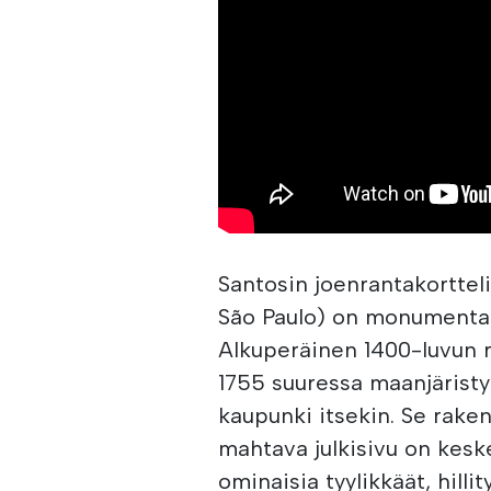
Santosin joenrantakortteli
São Paulo) on monumentaa
Alkuperäinen 1400-luvun 
1755 suuressa maanjäristy
kaupunki itsekin. Se raken
mahtava julkisivu on keske
ominaisia tyylikkäät, hilli