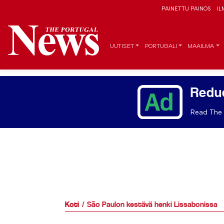
PAINETTU PAINOS
IL
UUTISET
PORTUGALI
MAAILMA
Redu
Read The 
Koti
São Paulon kestävä henki Lissabonissa