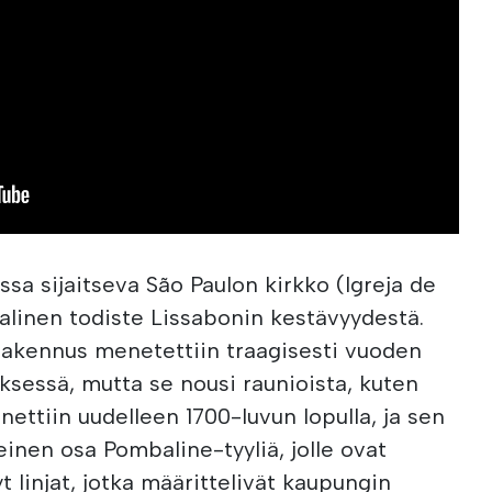
ssa sijaitseva São Paulon kirkko (Igreja de
linen todiste Lissabonin kestävyydestä.
rakennus menetettiin traagisesti vuoden
ksessä, mutta se nousi raunioista, kuten
nettiin uudelleen 1700-luvun lopulla, ja sen
inen osa Pombaline-tyyliä, jolle ovat
tyt linjat, jotka määrittelivät kaupungin