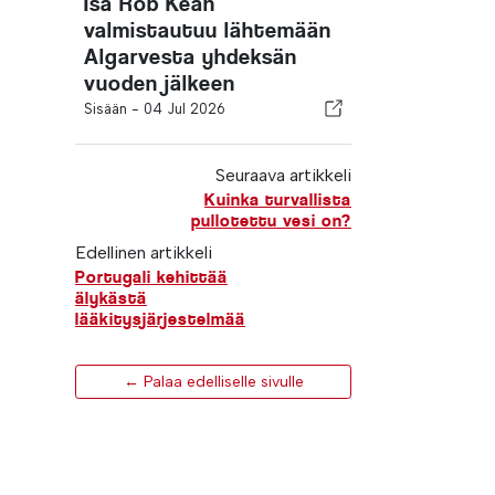
Isä Rob Kean
valmistautuu lähtemään
Algarvesta yhdeksän
vuoden jälkeen
Sisään -
04 Jul 2026
Seuraava artikkeli
Kuinka turvallista
pullotettu vesi on?
Edellinen artikkeli
Portugali kehittää
älykästä
lääkitysjärjestelmää
← Palaa edelliselle sivulle