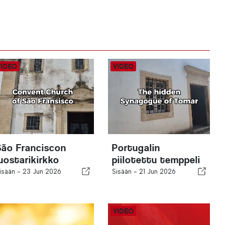
São Franciscon
Portugalin
luostarikirkko
piilotettu temppeli
isään -
23 Jun 2026
Sisään -
21 Jun 2026