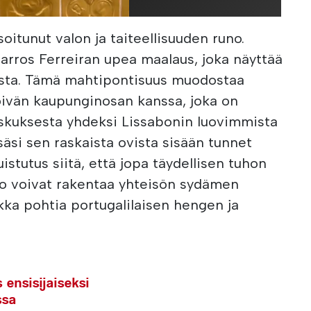
soitunut valon ja taiteellisuuden runo.
rros Ferreiran upea maalaus, joka näyttää
asta. Tämä mahtipontisuus muodostaa
öivän kaupunginosan kanssa, joka on
kuksesta yhdeksi Lissabonin luovimmista
säsi sen raskaista ovista sisään tunnet
istutus siitä, että jopa täydellisen tuhon
ito voivat rakentaa yhteisön sydämen
kka pohtia portugalilaisen hengen ja
ensisijaiseksi
ssa