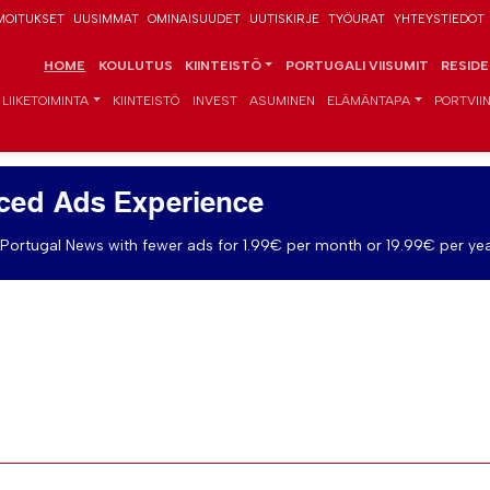
MOITUKSET
UUSIMMAT
OMINAISUUDET
UUTISKIRJE
TYÖURAT
YHTEYSTIEDOT
HOME
KOULUTUS
KIINTEISTÖ
PORTUGALI VIISUMIT
RESID
LIIKETOIMINTA
KIINTEISTÖ
INVEST
ASUMINEN
ELÄMÄNTAPA
PORTVIIN
ced Ads Experience
Portugal News with fewer ads for 1.99€ per month or 19.99€ per yea