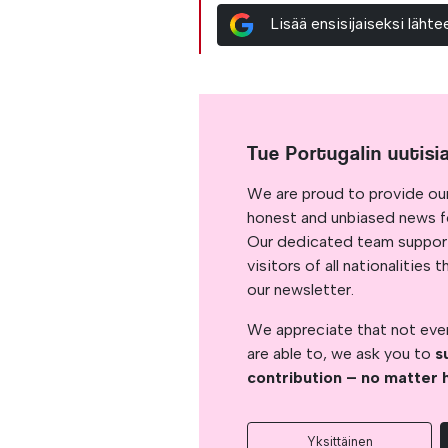
Lisää ensisijaiseksi läh
Tue Portugalin uutisi
We are proud to provide ou
honest and unbiased news for
Our dedicated team support
visitors of all nationalitie
our newsletter.
We appreciate that not ever
are able to, we ask you to
s
contribution – no matter 
Yksittäinen