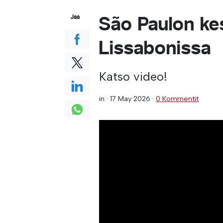
São Paulon ke
Jaa
Lissabonissa
Katso video!
in ·
17 May 2026
·
0 Kommentit