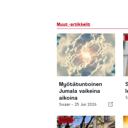
Muut -artikkelit
Myötätuntoinen
Jumala vaikeina
aikoina
S
Sisään -
25 Jun 2026