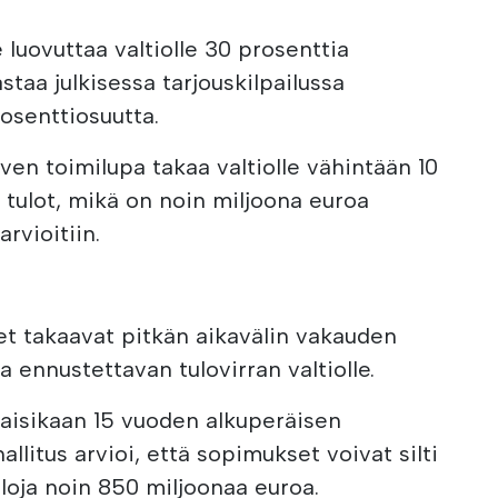
 luovuttaa valtiolle 30 prosenttia
staa julkisessa tarjouskilpailussa
osenttiosuutta.
n toimilupa takaa valtiolle vähintään 10
 tulot, mikä on noin miljoona euroa
rvioitiin.
t takaavat pitkän aikavälin vakauden
a ennustettavan tulovirran valtiolle.
ttaisikaan 15 vuoden alkuperäisen
llitus arvioi, että sopimukset voivat silti
uloja noin 850 miljoonaa euroa.