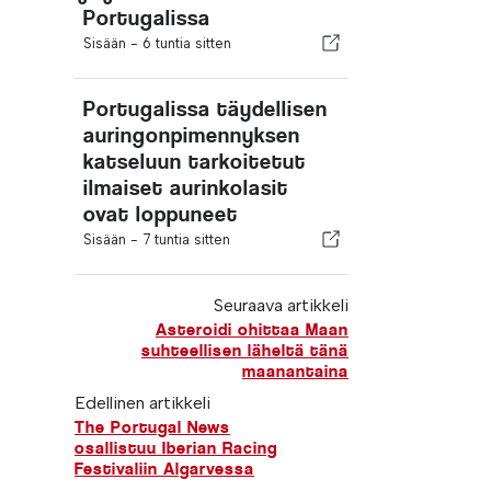
Portugalissa
Sisään -
6 tuntia sitten
Portugalissa täydellisen
auringonpimennyksen
katseluun tarkoitetut
ilmaiset aurinkolasit
ovat loppuneet
Sisään -
7 tuntia sitten
Seuraava artikkeli
Asteroidi ohittaa Maan
suhteellisen läheltä tänä
maanantaina
Edellinen artikkeli
The Portugal News
osallistuu Iberian Racing
Festivaliin Algarvessa