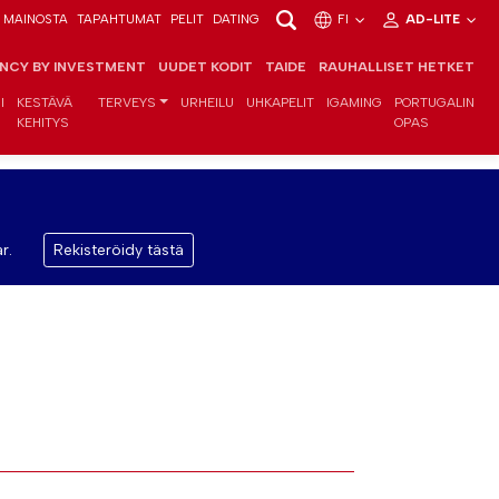
MAINOSTA
TAPAHTUMAT
PELIT
DATING
FI
AD-LITE
ENCY BY INVESTMENT
UUDET KODIT
TAIDE
RAUHALLISET HETKET
I
KESTÄVÄ
TERVEYS
URHEILU
UHKAPELIT
IGAMING
PORTUGALIN
KEHITYS
OPAS
r.
Rekisteröidy tästä