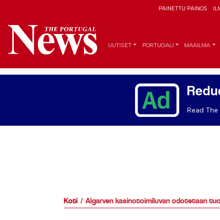
PAINETTU PAINOS
IL
UUTISET
PORTUGALI
MAAILMA
Redu
Read The 
Koti
Algarven kasinotoimiluvan odotetaan tuott