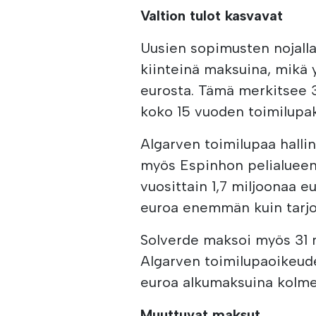
Valtion tulot kasvavat
Uusien sopimusten nojalla 
kiinteinä maksuina, mikä y
eurosta. Tämä merkitsee 30
koko 15 vuoden toimilupa
Algarven toimilupaa halli
myös Espinhon pelialueen
vuosittain 1,7 miljoonaa 
euroa enemmän kuin tarjo
Solverde maksoi myös 31
Algarven toimilupaoikeude
euroa alkumaksuina kolmel
Muuttuvat maksut