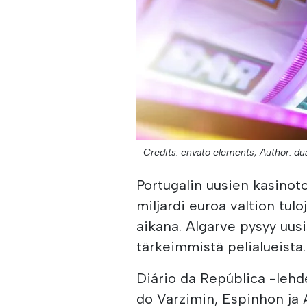
Credits: envato elements;
Author: dua
Portugalin uusien kasinot
miljardi euroa valtion t
aikana. Algarve pysyy uu
tärkeimmistä pelialueista.
Diário da República -lehd
do Varzimin, Espinhon ja 