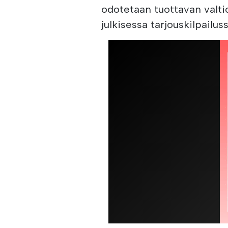
odotetaan tuottavan valti
julkisessa tarjouskilpailus