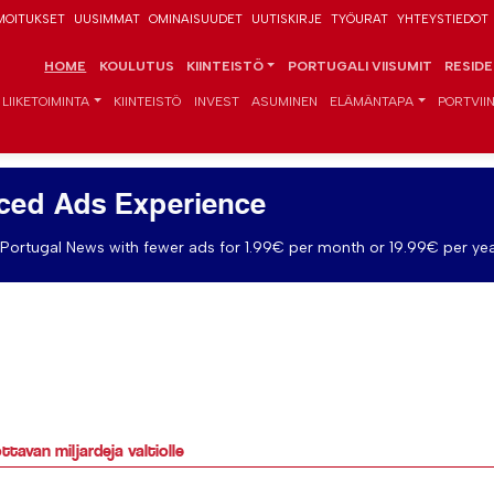
MOITUKSET
UUSIMMAT
OMINAISUUDET
UUTISKIRJE
TYÖURAT
YHTEYSTIEDOT
HOME
KOULUTUS
KIINTEISTÖ
PORTUGALI VIISUMIT
RESID
LIIKETOIMINTA
KIINTEISTÖ
INVEST
ASUMINEN
ELÄMÄNTAPA
PORTVIIN
ced Ads Experience
Portugal News with fewer ads for 1.99€ per month or 19.99€ per yea
avan miljardeja valtiolle