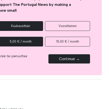
upport The Portugal News by making a
how small
.
Kuukausittain
Vuosittainen
5,00 € / month
15,00 € / month
rää tai peruuttaa
Continue →