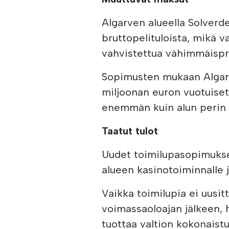
Algarven alueella Solverde
bruttopelituloista, mikä va
vahvistettua vähimmäispr
Sopimusten mukaan Algarve
miljoonan euron vuotuiset
enemmän kuin alun perin a
Taatut tulot
Uudet toimilupasopimukse
alueen kasinotoiminnalle j
Vaikka toimilupia ei uusi
voimassaoloajan jälkeen, ha
tuottaa valtion kokonaist