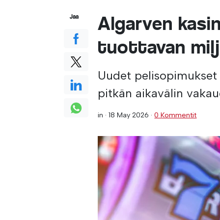
Algarven kasi
Jaa
tuottavan milj
Uudet pelisopimukset
pitkän aikavälin vakau
in ·
18 May 2026
·
0 Kommentit