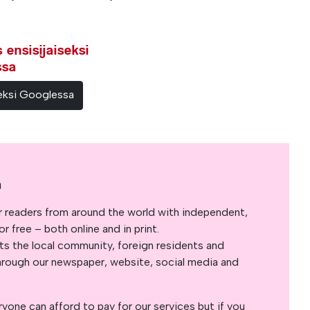
ensisijaiseksi
ssa
teeksi Googlessa
a
r readers from around the world with independent,
 free – both online and in print.
s the local community, foreign residents and
s through our newspaper, website, social media and
yone can afford to pay for our services but if you