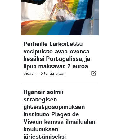
Perheille tarkoitettu
vesipuisto avaa ovensa
kesäksi Portugalissa, ja
liput maksavat 2 euroa
Sisään -
6 tuntia sitten
Ryanair solmii
strategisen
yhteistyösopimuksen
Instituto Piaget de
Viseun kanssa ilmailualan
koulutuksen
järjestämiseksi