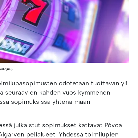
llogic;
oimilupasopimusten odotetaan tuottavan yli
uloja seuraavien kahden vuosikymmenen
sissa sopimuksissa yhtenä maan
essä julkaistut sopimukset kattavat Póvoa
Algarven pelialueet. Yhdessä toimilupien