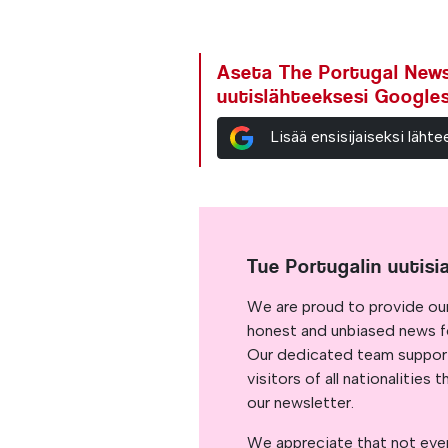
Aseta The Portugal News 
uutislähteeksesi Google
Lisää ensisijaiseksi läh
Tue Portugalin uutisi
We are proud to provide ou
honest and unbiased news for
Our dedicated team support
visitors of all nationalitie
our newsletter.
We appreciate that not ever