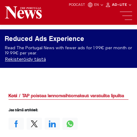
PODCAST
EN
AD-LITE
Reduced Ads Experience
Read The Portugal News with fewer ads for 1.99€ per month or
19.99€ per year.
Rekisteröidy tästä
Koti
TAP poistaa lennonvaihtomaksut varatuilta lipuilta
Jaa tämä artikkeli: