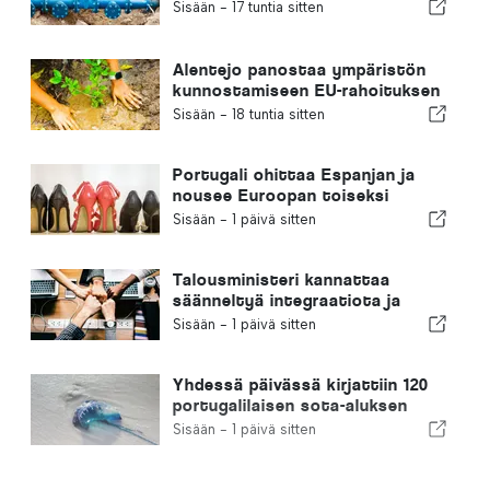
Sisään -
17 tuntia sitten
Alentejo panostaa ympäristön
kunnostamiseen EU-rahoituksen
avulla
Sisään -
18 tuntia sitten
Portugali ohittaa Espanjan ja
nousee Euroopan toiseksi
suurimmaksi jalkineiden
Sisään -
1 päivä sitten
valmistajaksi
Talousministeri kannattaa
säänneltyä integraatiota ja
takaa maahanmuuttajille
Sisään -
1 päivä sitten
nopeutetun menettelyn
Yhdessä päivässä kirjattiin 120
portugalilaisen sota-aluksen
pistoa
Sisään -
1 päivä sitten