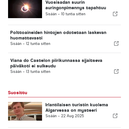
Vuosisadan suurin
auringonpimennys tapahtuu
Portugalissa
Sisään -
10 tuntia sitten
Polttoaineiden hintojen odotetaan laskevan
huomattavasti
Sisään -
12 tuntia sitten
Viana do Castelon piirikunnassa sijaitseva
päiväkoti ei sulkeudu
Sisään -
13 tuntia sitten
Suosittu
Irlantilaisen turistin kuolema
Algarvessa on mysteeri
Sisään -
22 Aug 2025