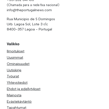
(Chamada para a rede fixa nacional)
info@theportugalnews.com
Rua Municipio de S Domingos
Urb. Lagoa Sol, Lote 3 r/c
8400-357 Lagoa - Portugal
Valikko
Ilmoitukset
Uusimmat
Ominaisuudet
Uutiskirje
Työurat
Yhteystiedot
Ehdot ja edellytykset
Mainosta
Evästekäytäntö
Tapahtumat