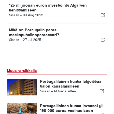
125 miljoonan euron investointi Algarven
kehittämiseen
Sisään -
03 Aug 2025
Mikä on Portugalin paras
matkapuhelinoperaattori?
Sisään -
27 Jul 2025
Muut -artikkelit
Portugalilainen kunta lahjoittaa
talon kansalaisilleen
Sisään -
14 tuntia sitten
Portugalilainen kunta investoi yli
190 000 euroa vesihuoltoon