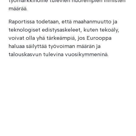
työmarkkinoille tulevien nuorempien ihmisten
määrää.
Raportissa todetaan, että maahanmuutto ja
teknologiset edistysaskeleet, kuten tekoäly,
voivat olla yhä tärkeämpiä, jos Eurooppa
haluaa säilyttää työvoiman määrän ja
talouskasvun tulevina vuosikymmeninä.