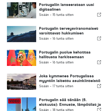
Portugaliin lanseerataan uusi
digitaalinen
terveydenhuoltoalusta
Sisään -
15 tuntia sitten
Portugalin terveysviranomaiset
varoittavat hukkumisen
vaaroista
Sisään -
16 tuntia sitten
Portugalin puolue kehottaa
hallitusta harkitsemaan
uudelleen Marokon valintaa
Sisään -
16 tuntia sitten
vuoden 2030 jalkapallon MM-
kisojen isäntämaaksi Ceutan
kriisin vuoksi
Joka kymmenes Portugalissa
myyntiin laitettu asuinkiinteistö
myydään alle viikossa
Sisään -
17 tuntia sitten
Portugalin sää tänään (6.
elokuuta): Ennuste, lämpötilat ja
mitä odottaa
Sisään -
18 tuntia sitten