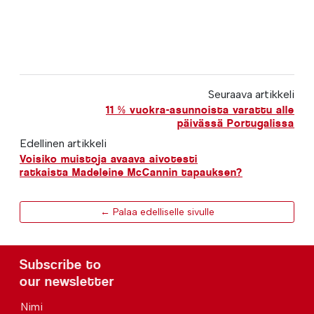
Seuraava artikkeli
11 % vuokra-asunnoista varattu alle
päivässä Portugalissa
Edellinen artikkeli
Voisiko muistoja avaava aivotesti
ratkaista Madeleine McCannin tapauksen?
← Palaa edelliselle sivulle
Subscribe to
our newsletter
Nimi