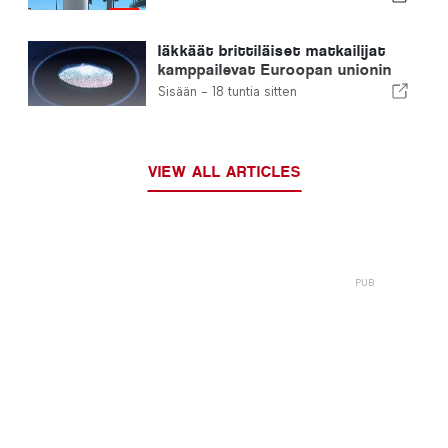
Iäkkäät brittiläiset matkailijat
kamppailevat Euroopan unionin
uusien sormenjälkitarkastusten
Sisään -
18 tuntia sitten
kanssa
VIEW ALL ARTICLES