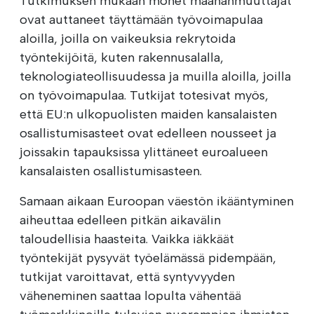
Tutkimuksen mukaan monet maahanmuuttajat
ovat auttaneet täyttämään työvoimapulaa
aloilla, joilla on vaikeuksia rekrytoida
työntekijöitä, kuten rakennusalalla,
teknologiateollisuudessa ja muilla aloilla, joilla
on työvoimapulaa. Tutkijat totesivat myös,
että EU:n ulkopuolisten maiden kansalaisten
osallistumisasteet ovat edelleen nousseet ja
joissakin tapauksissa ylittäneet euroalueen
kansalaisten osallistumisasteen.
Samaan aikaan Euroopan väestön ikääntyminen
aiheuttaa edelleen pitkän aikavälin
taloudellisia haasteita. Vaikka iäkkäät
työntekijät pysyvät työelämässä pidempään,
tutkijat varoittavat, että syntyvyyden
väheneminen saattaa lopulta vähentää