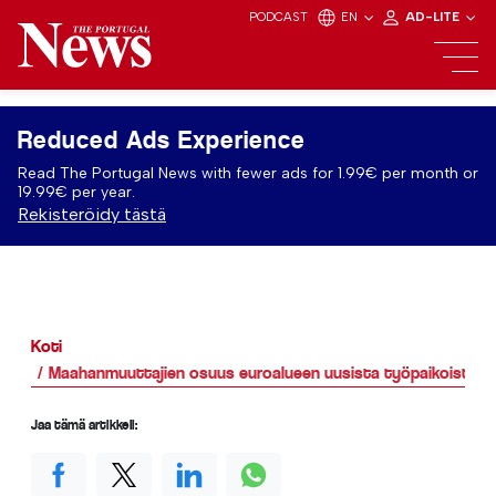
PODCAST
EN
AD-LITE
Reduced Ads Experience
Read The Portugal News with fewer ads for 1.99€ per month or
19.99€ per year.
Rekisteröidy tästä
Koti
Maahanmuuttajien osuus euroalueen uusista työpaikoista yl
Jaa tämä artikkeli: