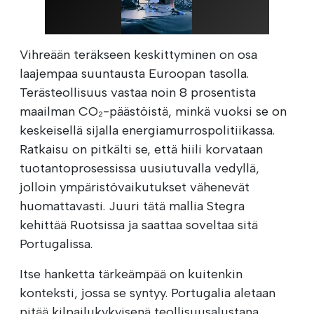
Vihreään teräkseen keskittyminen on osa
laajempaa suuntausta Euroopan tasolla.
Terästeollisuus vastaa noin 8 prosentista
maailman CO₂-päästöistä, minkä vuoksi se on
keskeisellä sijalla energiamurrospolitiikassa.
Ratkaisu on pitkälti se, että hiili korvataan
tuotantoprosessissa uusiutuvalla vedyllä,
jolloin ympäristövaikutukset vähenevät
huomattavasti. Juuri tätä mallia Stegra
kehittää Ruotsissa ja saattaa soveltaa sitä
Portugalissa.
Itse hanketta tärkeämpää on kuitenkin
konteksti, jossa se syntyy. Portugalia aletaan
pitää kilpailukykyisenä teollisuusalustana