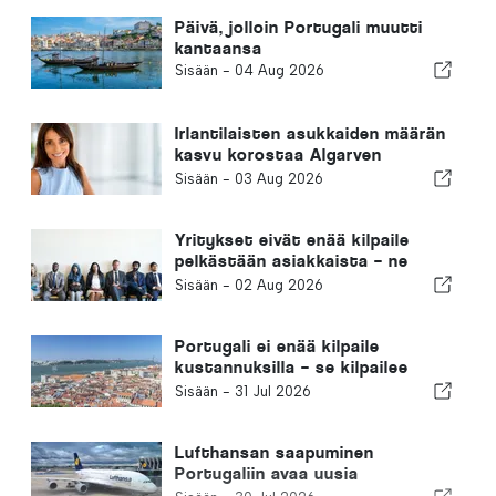
Päivä, jolloin Portugali muutti
kantaansa
Sisään -
04 Aug 2026
Irlantilaisten asukkaiden määrän
kasvu korostaa Algarven
muuttumista ympärivuotiseksi
Sisään -
03 Aug 2026
asuinpaikaksi
Yritykset eivät enää kilpaile
pelkästään asiakkaista – ne
kilpailevat osaavasta
Sisään -
02 Aug 2026
työvoimasta
Portugali ei enää kilpaile
kustannuksilla – se kilpailee
ekosysteemeillä
Sisään -
31 Jul 2026
Lufthansan saapuminen
Portugaliin avaa uusia
mahdollisuuksia