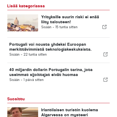
Lisää kategoriassa
Yrityksille suurin riski ei enää
liity talouteen!
Sisään -
15 tuntia sitten
Portugali voi nousta yhdeksi Euroopan
merkittävimmistä teknologiakeskuksista.
Sisään -
22 tuntia sitten
40 miljardin dollarin Portugalin tarina, jota
useimmat sijoittajat eivät huomaa
Sisään -
1 päivä sitten
Suosittu
Irlantilaisen turistin kuolema
Algarvessa on mysteeri