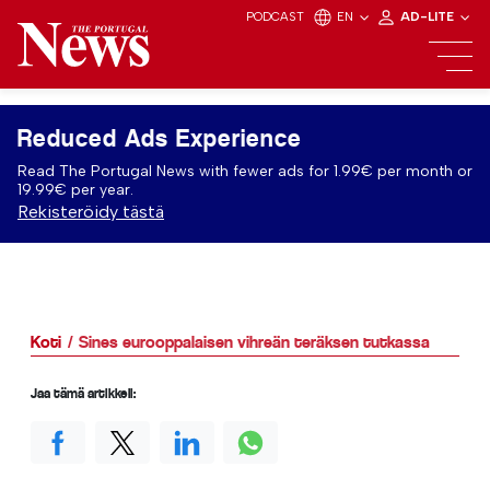
PODCAST
EN
AD-LITE
Reduced Ads Experience
Read The Portugal News with fewer ads for 1.99€ per month or
19.99€ per year.
Rekisteröidy tästä
Koti
Sines eurooppalaisen vihreän teräksen tutkassa
Jaa tämä artikkeli: