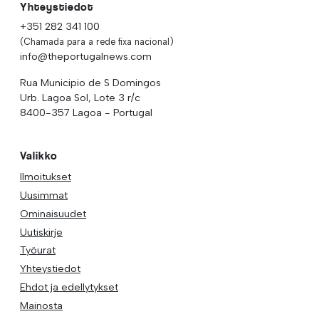
Yhteystiedot
+351 282 341 100
(Chamada para a rede fixa nacional)
info@theportugalnews.com
Rua Municipio de S Domingos
Urb. Lagoa Sol, Lote 3 r/c
8400-357 Lagoa - Portugal
Valikko
Ilmoitukset
Uusimmat
Ominaisuudet
Uutiskirje
Työurat
Yhteystiedot
Ehdot ja edellytykset
Mainosta