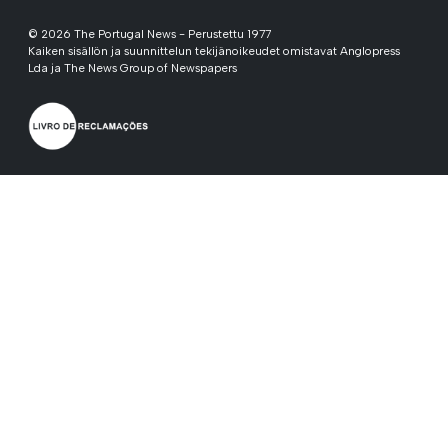
© 2026 The Portugal News - Perustettu 1977
Kaiken sisällön ja suunnittelun tekijänoikeudet omistavat Anglopress
Lda ja The News Group of Newspapers