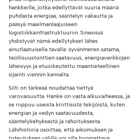
hankkeille, jotka edellyttävät suuria määriä
puhdasta energiaa, sääntelyn vakautta ja
pääsyä maailmanlaajuiseen
logistiikkainfrastruktuuriin. Sinesissä
yhdistyvät nämä edellytykset lähes
ainutlaatuisella tavalla: syvänmeren satama,
teollisuustonttien saatavuus, energiaverkkojen
läheisyys ja etuoikeutettu maantieteellinen
sijainti viennin kannalta.
Silti on tärkeää noudattaa tiettyä
varovaisuutta. Hanke on vasta alkuvaiheessa, ja
se riippuu useista kriittisistä tekijöistä, kuten
energian ja vedyn saatavuudesta,
sääntelykehyksestä ja rahoituksesta.
Lähihistoria osoittaa, että aikomuksen ja
toteutuksen välillä voi olla huomattava