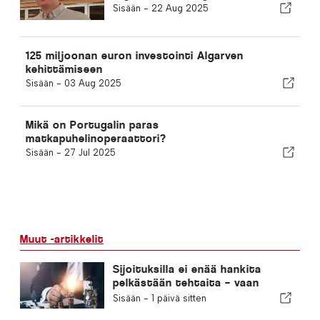
Sisään -
22 Aug 2025
125 miljoonan euron investointi Algarven
kehittämiseen
Sisään -
03 Aug 2025
Mikä on Portugalin paras
matkapuhelinoperaattori?
Sisään -
27 Jul 2025
Muut -artikkelit
Sijoituksilla ei enää hankita
pelkästään tehtaita – vaan
tietoa
Sisään -
1 päivä sitten