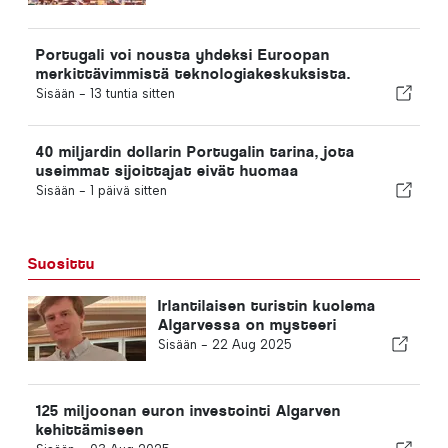
Portugali voi nousta yhdeksi Euroopan
merkittävimmistä teknologiakeskuksista.
Sisään -
13 tuntia sitten
40 miljardin dollarin Portugalin tarina, jota
useimmat sijoittajat eivät huomaa
Sisään -
1 päivä sitten
Suosittu
Irlantilaisen turistin kuolema
Algarvessa on mysteeri
Sisään -
22 Aug 2025
125 miljoonan euron investointi Algarven
kehittämiseen