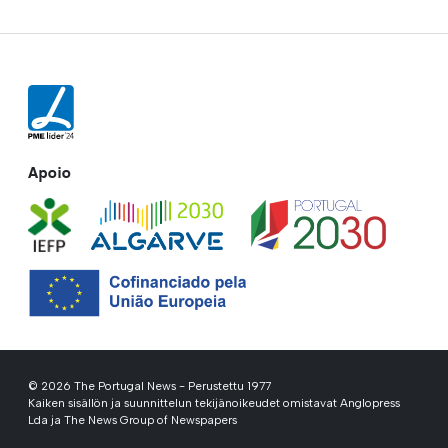
Apoio
© 2026 The Portugal News - Perustettu 1977
Kaiken sisällön ja suunnittelun tekijänoikeudet omistavat Anglopress
Lda ja The News Group of Newspapers