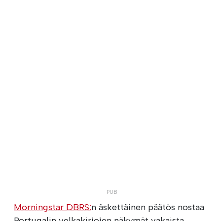
Morningstar DBRS:
n äskettäinen päätös nostaa
Portugalin velkakirjojen näkymät vakaista