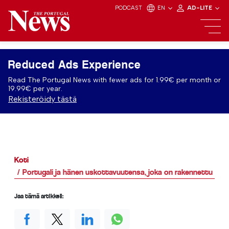
PODCAST
EN
AD-LITE
Reduced Ads Experience
Read The Portugal News with fewer ads for 1.99€ per month or
19.99€ per year.
Rekisteröidy tästä
Koti
Portugali ja hänen uskottavuutensa, joka on rakennettu mel
Jaa tämä artikkeli: