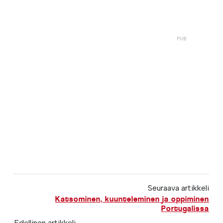
Seuraava artikkeli
Katsominen, kuunteleminen ja oppiminen
Portugalissa
Edellinen artikkeli