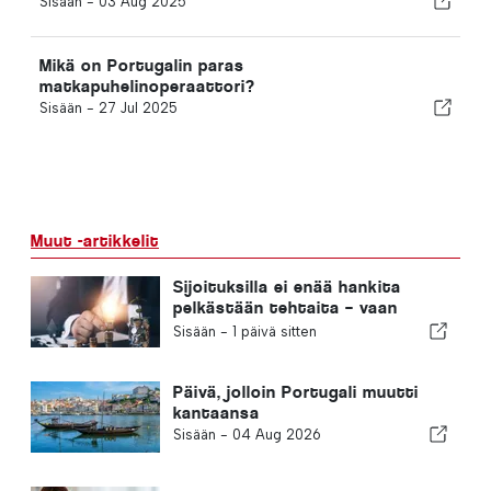
Sisään -
03 Aug 2025
Mikä on Portugalin paras
matkapuhelinoperaattori?
Sisään -
27 Jul 2025
Muut -artikkelit
Sijoituksilla ei enää hankita
pelkästään tehtaita – vaan
tietoa
Sisään -
1 päivä sitten
Päivä, jolloin Portugali muutti
kantaansa
Sisään -
04 Aug 2026