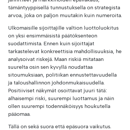
tämäntyyppisellä tunnustuksella on strategista
arvoa, joka on paljon muutakin kuin numeroita.
Ulkomaisille sijoittajille valtion luottoluokitus
on yksi ensimmäisistä päätöksenteon
suodattimista. Ennen kuin sijoittajat
tarkastelevat konkreettisia mahdollisuuksia, he
analysoivat riskejä. Maan riskiä mitataan
suurelta osin sen kyvyllä noudattaa
sitoumuksiaan, politiikan ennustettavuudella
ja taloushallinnon johdonmukaisuudella.
Positiiviset näkymät osoittavat juuri tätä:
alhaisempi riski, suurempi luottamus ja näin
ollen suurempi todennäköisyys houkutella
pääomaa.
Tällä on sekä suora että epäsuora vaikutus.