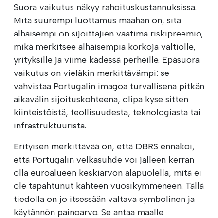
Suora vaikutus näkyy rahoituskustannuksissa.
Mitä suurempi luottamus maahan on, sitä
alhaisempi on sijoittajien vaatima riskipreemio,
mikä merkitsee alhaisempia korkoja valtiolle,
yrityksille ja viime kädessä perheille. Epäsuora
vaikutus on vieläkin merkittävämpi: se
vahvistaa Portugalin imagoa turvallisena pitkän
aikavälin sijoituskohteena, olipa kyse sitten
kiinteistöistä, teollisuudesta, teknologiasta tai
infrastruktuurista.
Erityisen merkittävää on, että DBRS ennakoi,
että Portugalin velkasuhde voi jälleen kerran
olla euroalueen keskiarvon alapuolella, mitä ei
ole tapahtunut kahteen vuosikymmeneen. Tällä
tiedolla on jo itsessään valtava symbolinen ja
käytännön painoarvo. Se antaa maalle