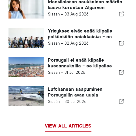
Irlantilaisten asukkaiden määrän
kasvu korostaa Algarven
muuttumista ympärivuotiseksi
Sisään -
03 Aug 2026
asuinpaikaksi
Yritykset eivät enää kilpaile
pelkästään asiakkaista – ne
kilpailevat osaavasta
Sisään -
02 Aug 2026
työvoimasta
Portugali ei enää kilpaile
kustannuksilla – se kilpailee
ekosysteemeillä
Sisään -
31 Jul 2026
Lufthansan saapuminen
Portugaliin avaa uusia
mahdollisuuksia
Sisään -
30 Jul 2026
VIEW ALL ARTICLES