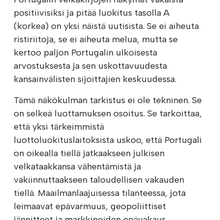
positiivisiksi ja pitää luokitus tasolla A
(korkea) on yksi näistä uutisista. Se ei aiheuta
ristiriitoja, se ei aiheuta melua, mutta se
kertoo paljon Portugalin ulkoisesta
arvostuksesta ja sen uskottavuudesta
kansainvälisten sijoittajien keskuudessa.
Tämä näkökulman tarkistus ei ole tekninen. Se
on selkeä luottamuksen osoitus. Se tarkoittaa,
että yksi tärkeimmistä
luottoluokituslaitoksista uskoo, että Portugali
on oikealla tiellä jatkaakseen julkisen
velkataakkansa vähentämistä ja
vakiinnuttaakseen taloudellisen vakauden
tiellä. Maailmanlaajuisessa tilanteessa, jota
leimaavat epävarmuus, geopoliittiset
jännitteet ja markkinoiden epävakaus,