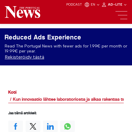
PODCAST
EN
AD-LITE
Reduced Ads Experience
Read The Portugal News with fewer ads for 1.99€ per month or
19.99€ per year.
Rekisteröidy tästä
Koti
Kun innovaatio lähtee laboratoriosta ja alkaa rakentaa tulev
Jaa tämä artikkeli: