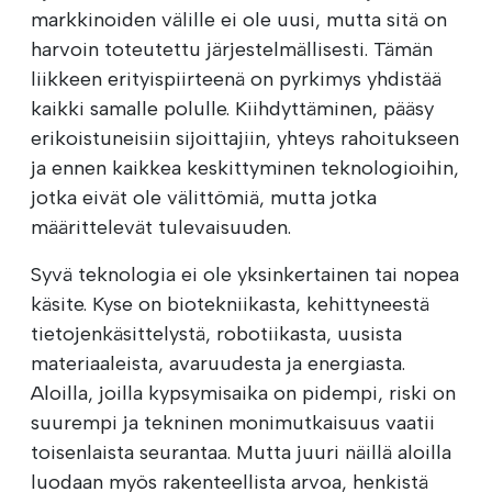
markkinoiden välille ei ole uusi, mutta sitä on
harvoin toteutettu järjestelmällisesti. Tämän
liikkeen erityispiirteenä on pyrkimys yhdistää
kaikki samalle polulle. Kiihdyttäminen, pääsy
erikoistuneisiin sijoittajiin, yhteys rahoitukseen
ja ennen kaikkea keskittyminen teknologioihin,
jotka eivät ole välittömiä, mutta jotka
määrittelevät tulevaisuuden.
Syvä teknologia ei ole yksinkertainen tai nopea
käsite. Kyse on biotekniikasta, kehittyneestä
tietojenkäsittelystä, robotiikasta, uusista
materiaaleista, avaruudesta ja energiasta.
Aloilla, joilla kypsymisaika on pidempi, riski on
suurempi ja tekninen monimutkaisuus vaatii
toisenlaista seurantaa. Mutta juuri näillä aloilla
luodaan myös rakenteellista arvoa, henkistä