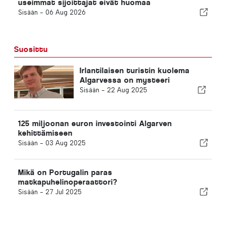
useimmat sijoittajat eivät huomaa
Sisään -
06 Aug 2026
Suosittu
Irlantilaisen turistin kuolema
Algarvessa on mysteeri
Sisään -
22 Aug 2025
125 miljoonan euron investointi Algarven
kehittämiseen
Sisään -
03 Aug 2025
Mikä on Portugalin paras
matkapuhelinoperaattori?
Sisään -
27 Jul 2025