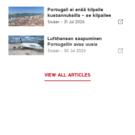
Portugali ei enää kilpaile
kustannuksilla – se kilpailee
ekosysteemeillä
Sisään -
31 Jul 2026
Lufthansan saapuminen
Portugaliin avaa uusia
mahdollisuuksia
Sisään -
30 Jul 2026
VIEW ALL ARTICLES