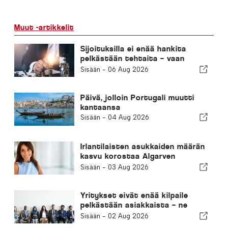
Muut -artikkelit
Sijoituksilla ei enää hankita
pelkästään tehtaita – vaan
tietoa
Sisään -
06 Aug 2026
Päivä, jolloin Portugali muutti
kantaansa
Sisään -
04 Aug 2026
Irlantilaisten asukkaiden määrän
kasvu korostaa Algarven
muuttumista ympärivuotiseksi
Sisään -
03 Aug 2026
asuinpaikaksi
Yritykset eivät enää kilpaile
pelkästään asiakkaista – ne
kilpailevat osaavasta
Sisään -
02 Aug 2026
työvoimasta