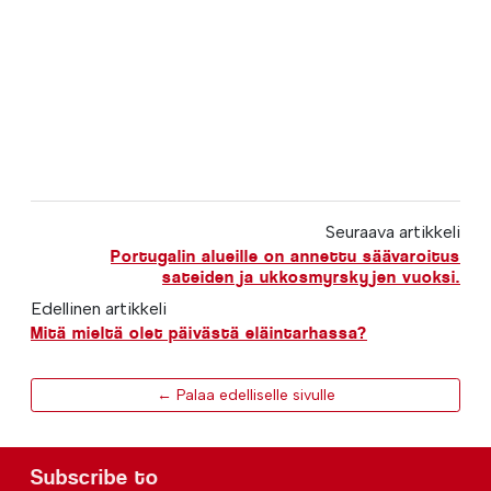
Seuraava artikkeli
Portugalin alueille on annettu säävaroitus
sateiden ja ukkosmyrskyjen vuoksi.
Edellinen artikkeli
Mitä mieltä olet päivästä eläintarhassa?
← Palaa edelliselle sivulle
Subscribe to