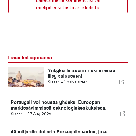
Lähetä meille kommenttisi tai
mielipiteesi tästä artikkelista.
Lisää kategoriassa
Yrityksille suurin riski ei enää
liity talouteen!
Sisään -
1 päivä sitten
Portugali voi nousta yhdeksi Euroopan
merkittävimmistä teknologiakeskuksista.
Sisään -
07 Aug 2026
40 miljardin dollarin Portugalin tarina, jota