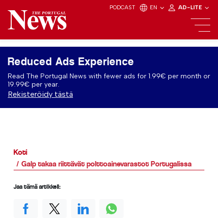
PODCAST
EN
AD-LITE
Reduced Ads Experience
Read The Portugal News with fewer ads for 1.99€ per month or
19.99€ per year.
Rekisteröidy tästä
Koti
Galp takaa riittävät polttoainevarastot Portugalissa
Jaa tämä artikkeli: