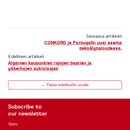
Seuraava artikkeli
CONKORD ja Portugalin uusi asema
tekoälytaloudessa.
Edellinen artikkeli
Algarven kaupunkien rajojen baarien ja
yökerhojen aukioloajat
← Palaa edelliselle sivulle
Subscribe to
our newsletter
Nimi