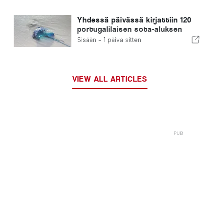
nopeutetun menettelyn
Yhdessä päivässä kirjattiin 120
portugalilaisen sota-aluksen
pistoa
Sisään -
1 päivä sitten
VIEW ALL ARTICLES