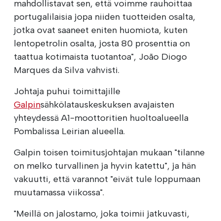
mahdollistavat sen, että voimme rauhoittaa
portugalilaisia jopa niiden tuotteiden osalta,
jotka ovat saaneet eniten huomiota, kuten
lentopetrolin osalta, josta 80 prosenttia on
taattua kotimaista tuotantoa", João Diogo
Marques da Silva vahvisti.
Johtaja puhui toimittajille
Galpin
sähkölatauskeskuksen avajaisten
yhteydessä A1-moottoritien huoltoalueella
Pombalissa Leirian alueella.
Galpin toisen toimitusjohtajan mukaan "tilanne
on melko turvallinen ja hyvin katettu", ja hän
vakuutti, että varannot "eivät tule loppumaan
muutamassa viikossa".
"Meillä on jalostamo, joka toimii jatkuvasti,