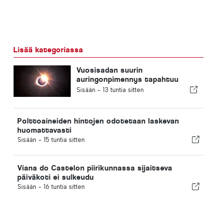
Lisää kategoriassa
Vuosisadan suurin
auringonpimennys tapahtuu
Portugalissa
Sisään -
13 tuntia sitten
Polttoaineiden hintojen odotetaan laskevan
huomattavasti
Sisään -
15 tuntia sitten
Viana do Castelon piirikunnassa sijaitseva
päiväkoti ei sulkeudu
Sisään -
16 tuntia sitten