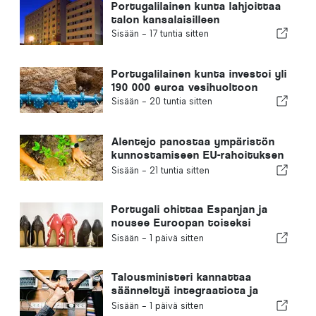
Portugalilainen kunta lahjoittaa
talon kansalaisilleen
Sisään -
17 tuntia sitten
Portugalilainen kunta investoi yli
190 000 euroa vesihuoltoon
Sisään -
20 tuntia sitten
Alentejo panostaa ympäristön
kunnostamiseen EU-rahoituksen
avulla
Sisään -
21 tuntia sitten
Portugali ohittaa Espanjan ja
nousee Euroopan toiseksi
suurimmaksi jalkineiden
Sisään -
1 päivä sitten
valmistajaksi
Talousministeri kannattaa
säänneltyä integraatiota ja
takaa maahanmuuttajille
Sisään -
1 päivä sitten