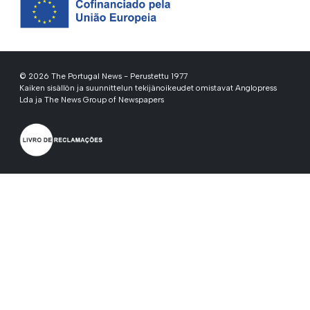
© 2026 The Portugal News - Perustettu 1977
Kaiken sisällön ja suunnittelun tekijänoikeudet omistavat Anglopress
Lda ja The News Group of Newspapers