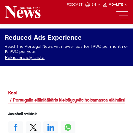
PODCAST
EN
AD-LITE
Reduced Ads Experience
Read The Portugal News with fewer ads for 1.99€ per month or
19.99€ per year.
Rekisteröidy tästä
Koti
Portugalin eläinlääkärit kieltäytyvät hoitamasta eläimiksi iden
Jaa tämä artikkeli: