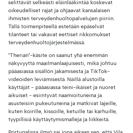
selittävät selkeästi eläinlääkintää koskevat
oikeudelliset rajat ja ohjaavat kansalaisen
ihmisten terveydenhuoltopalvelujen piiriin.
Tällä toimenpiteellä estetään epäselvät
tilanteet tai vakavat eettiset rikkomukset
terveydenhuoltojärjestelmässä.
"Therian"-käsite on saanut yhä enemmän
näkyvyyttä maailmanlaajuisesti, mikä johtuu
pääasiassa sisällön jakamisesta ja TikTok-
videoiden leviämisestä. Näillä alustoilla
käyttäjät - pääasiassa teini-ikäiset ja nuoret
aikuiset - esiintyvät naamioituneina ja
asusteisiin pukeutuneina ja matkivat lajeille,
kuten koirille, kissoille, ketuille tai karhuille,
tyypillisiä käyttäytymismalleja ja liikkeitä.
Portugalissa ilmiö sai jopa aikaan sen, että Vila