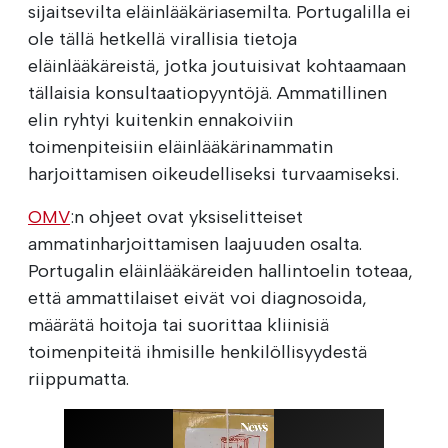
sijaitsevilta eläinlääkäriasemilta. Portugalilla ei
ole tällä hetkellä virallisia tietoja
eläinlääkäreistä, jotka joutuisivat kohtaamaan
tällaisia konsultaatiopyyntöjä. Ammatillinen
elin ryhtyi kuitenkin ennakoiviin
toimenpiteisiin eläinlääkärinammatin
harjoittamisen oikeudelliseksi turvaamiseksi.
OMV
:n ohjeet ovat yksiselitteiset
ammatinharjoittamisen laajuuden osalta.
Portugalin eläinlääkäreiden hallintoelin toteaa,
että ammattilaiset eivät voi diagnosoida,
määrätä hoitoja tai suorittaa kliinisiä
toimenpiteitä ihmisille henkilöllisyydestä
riippumatta.