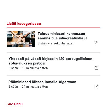
Lisää kategoriassa
Talousministeri kannattaa
säänneltyä integraatiota ja
takaa maahanmuuttajille
Sisään -
9 sekuntia sitten
nopeutetun menettelyn
Yhdessä päivässä kirjattiin 120 portugalilaisen
sota-aluksen pistoa
Sisään -
30 minuuttia sitten
Pääministeri lähtee lomalle Algarveen
Sisään -
59 minuuttia sitten
Suosittu