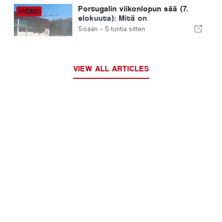
Portugalin viikonlopun sää (7.
elokuuta): Mitä on
odotettavissa eri puolilla
Sisään -
5 tuntia sitten
Portugalia tänä viikonloppuna
VIEW ALL ARTICLES