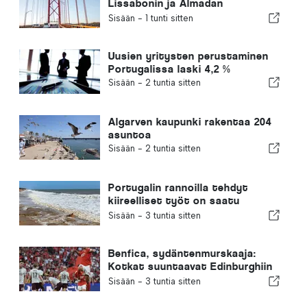
Lissabonin ja Almadan
yhdistämistä
Sisään -
1 tunti sitten
Uusien yritysten perustaminen
Portugalissa laski 4,2 %
Sisään -
2 tuntia sitten
Algarven kaupunki rakentaa 204
asuntoa
Sisään -
2 tuntia sitten
Portugalin rannoilla tehdyt
kiireelliset työt on saatu
päätökseen
Sisään -
3 tuntia sitten
Benfica, sydäntenmurskaaja:
Kotkat suuntaavat Edinburghiin
jo toinen jalka seuraavalla
Sisään -
3 tuntia sitten
kierroksella