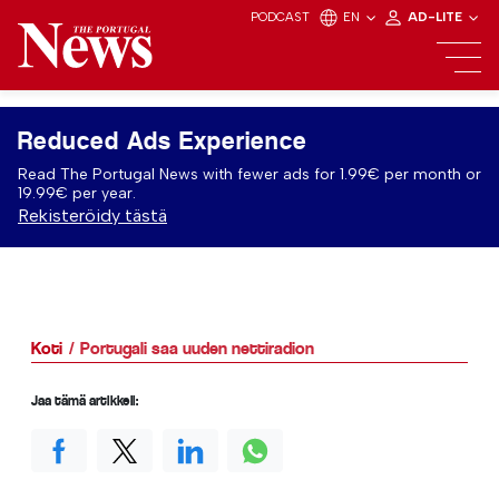
PODCAST
EN
AD-LITE
Reduced Ads Experience
Read The Portugal News with fewer ads for 1.99€ per month or
19.99€ per year.
Rekisteröidy tästä
Koti
Portugali saa uuden nettiradion
Jaa tämä artikkeli: