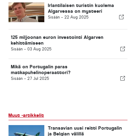
Irlantilaisen turistin kuolema
Algarvessa on mysteeri
Sisään -
22 Aug 2025
125 miljoonan euron investointi Algarven
kehittämiseen
Sisään -
03 Aug 2025
Mikä on Portugalin paras
matkapuhelinoperaattori?
Sisään -
27 Jul 2025
Muut -artikkelit
Transavian uusi reitti Portugalin
ja Belgian välillä