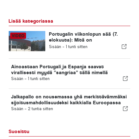
Lisää kategoriassa
Portugalin viikonlopun sää (7.
elokuuta): Mitä on
odotettavissa eri puolilla
Sisään -
1 tunti sitten
Portugalia tänä viikonloppuna
Ainoastaan Portugali ja Espanja saavat
virallisesti myydä ”sangriaa” tällä nimellä
Sisään -
1 tunti sitten
Jalkapallo on nousemassa yhä merkittävämmäksi
sijoitusmahdollisuudeksi kaikkialla Euroopassa
Sisään -
2 tuntia sitten
Suosittu