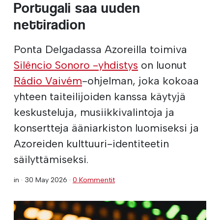
Portugali saa uuden
nettiradion
Ponta Delgadassa Azoreilla toimiva
Silêncio Sonoro -yhdistys
on luonut
Rádio Vaivém
-ohjelman, joka kokoaa
yhteen taiteilijoiden kanssa käytyjä
keskusteluja, musiikkivalintoja ja
konsertteja ääniarkiston luomiseksi ja
Azoreiden kulttuuri-identiteetin
säilyttämiseksi.
in ·
30 May 2026
·
0 Kommentit