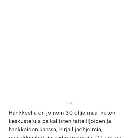
Hankkeella on jo noin 30 ohjelmaa, kuten
keskusteluja paikallisten taiteilijoiden ja
hankkeiden kanssa, kirjailijaohjelmia,
musiikkivalintoja, radiodraamoja, DJ-settejä,