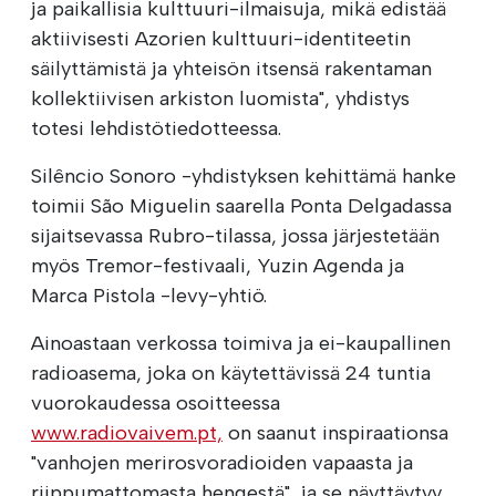
ja paikallisia kulttuuri-ilmaisuja, mikä edistää
aktiivisesti Azorien kulttuuri-identiteetin
säilyttämistä ja yhteisön itsensä rakentaman
kollektiivisen arkiston luomista", yhdistys
totesi lehdistötiedotteessa.
Silêncio Sonoro -yhdistyksen kehittämä hanke
toimii São Miguelin saarella Ponta Delgadassa
sijaitsevassa Rubro-tilassa, jossa järjestetään
myös Tremor-festivaali, Yuzin Agenda ja
Marca Pistola -levy-yhtiö.
Ainoastaan verkossa toimiva ja ei-kaupallinen
radioasema, joka on käytettävissä 24 tuntia
vuorokaudessa osoitteessa
www.radiovaivem.pt,
on saanut inspiraationsa
"vanhojen merirosvoradioiden vapaasta ja
riippumattomasta hengestä", ja se näyttäytyy