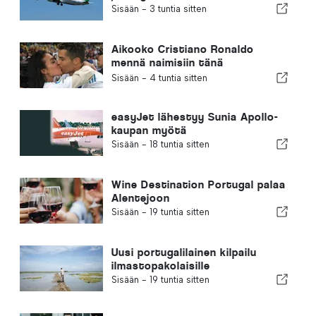
Sisään -
3 tuntia sitten
Aikooko Cristiano Ronaldo
mennä naimisiin tänä
viikonloppuna?
Sisään -
4 tuntia sitten
easyJet lähestyy Sunia Apollo-
kaupan myötä
Sisään -
18 tuntia sitten
Wine Destination Portugal palaa
Alentejoon
Sisään -
19 tuntia sitten
Uusi portugalilainen kilpailu
ilmastopakolaisille
Sisään -
19 tuntia sitten