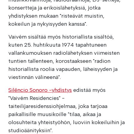
konsertteja ja erikoislähetyksiä, jotka
yhdistyksen mukaan "risteävät muistin,
kokeilun ja nykyisyyden kanssa".
Vaivém sisältää myös historiallista sisältöä,
kuten 25. huhtikuuta 1974 tapahtuneen
vallankumouksen radiolähetyksen viimeisten
tuntien tallenteen, korostaakseen "radion
historiallista roolia vapauden, läheisyyden ja
viestinnän välineenä".
Silêncio Sonoro -yhdistys
edistää myös
"Vaivém Residencies" -
taiteilijaresidenssiohjelmaa, joka tarjoaa
paikallisille muusikoille "tilaa, aikaa ja
olosuhteita yhteistyöhön, luoviin kokeiluihin ja
studioäänityksiin".