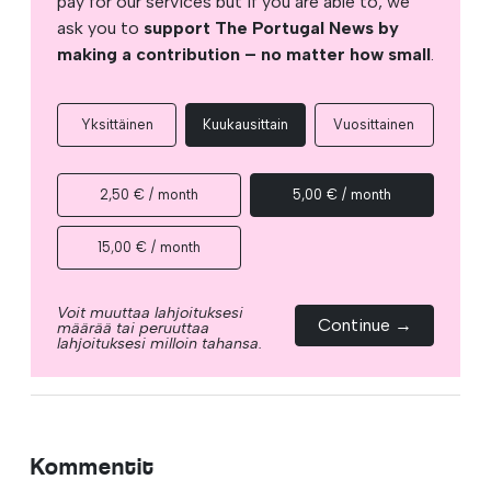
pay for our services but if you are able to, we
ask you to
support The Portugal News by
making a contribution – no matter how small
.
Yksittäinen
Kuukausittain
Vuosittainen
2,50 € / month
5,00 € / month
15,00 € / month
Voit muuttaa lahjoituksesi
Continue →
määrää tai peruuttaa
lahjoituksesi milloin tahansa.
Kommentit