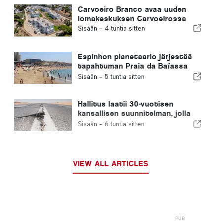
Carvoeiro Branco avaa uuden
lomakeskuksen Carvoeirossa
Sisään -
4 tuntia sitten
Espinhon planetaario järjestää
tapahtuman Praia da Baíassa
Portugalissa tapahtuvan
Sisään -
5 tuntia sitten
auringonpimennyksen aikana
Hallitus laatii 30-vuotisen
kansallisen suunnitelman, jolla
pyritään parantamaan Portugalin
Sisään -
6 tuntia sitten
kykyä selviytyä suurista
maanjäristyksistä
VIEW ALL ARTICLES