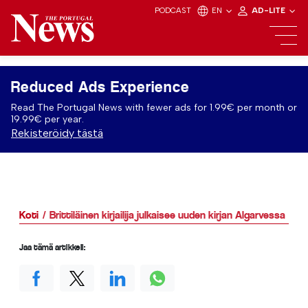
PODCAST
EN
AD-LITE
Reduced Ads Experience
Read The Portugal News with fewer ads for 1.99€ per month or
19.99€ per year.
Rekisteröidy tästä
Koti
Brittiläinen kirjailija julkaisee uuden kirjan Algarvessa
Jaa tämä artikkeli: