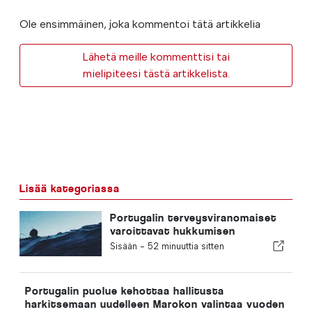
Ole ensimmäinen, joka kommentoi tätä artikkelia
Lähetä meille kommenttisi tai
mielipiteesi tästä artikkelista.
Lisää kategoriassa
Portugalin terveysviranomaiset
varoittavat hukkumisen
vaaroista
Sisään -
52 minuuttia sitten
Portugalin puolue kehottaa hallitusta
harkitsemaan uudelleen Marokon valintaa vuoden