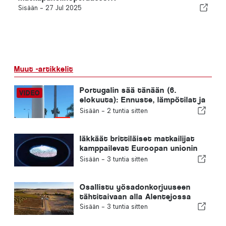
Sisään -
27 Jul 2025
Muut -artikkelit
Portugalin sää tänään (6.
elokuuta): Ennuste, lämpötilat ja
mitä odottaa
Sisään -
2 tuntia sitten
Iäkkäät brittiläiset matkailijat
kamppailevat Euroopan unionin
uusien sormenjälkitarkastusten
Sisään -
3 tuntia sitten
kanssa
Osallistu yösadonkorjuuseen
tähtitaivaan alla Alentejossa
Sisään -
3 tuntia sitten