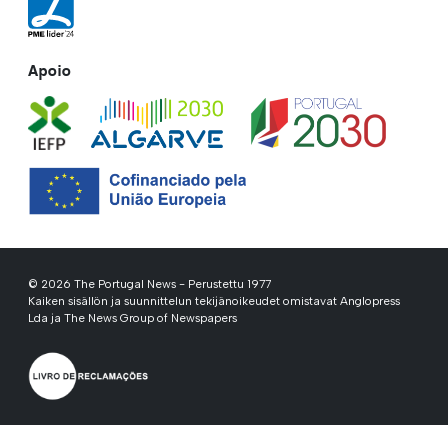
Apoio
© 2026 The Portugal News - Perustettu 1977
Kaiken sisällön ja suunnittelun tekijänoikeudet omistavat Anglopress
Lda ja The News Group of Newspapers