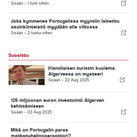
2030 jalkapallon MM-kisojen isäntämaaksi Ceutan
Sisään -
1 tunti sitten
kriisin vuoksi
Joka kymmenes Portugalissa myyntiin laitettu
asuinkiinteistö myydään alle viikossa
Sisään -
2 tuntia sitten
Suosittu
Irlantilaisen turistin kuolema
Algarvessa on mysteeri
Sisään -
22 Aug 2025
125 miljoonan euron investointi Algarven
kehittämiseen
Sisään -
03 Aug 2025
Mikä on Portugalin paras
matkapuhelinoperaattori?