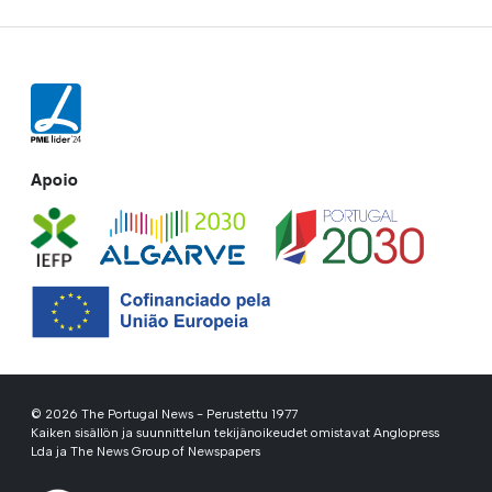
Apoio
© 2026 The Portugal News - Perustettu 1977
Kaiken sisällön ja suunnittelun tekijänoikeudet omistavat Anglopress
Lda ja The News Group of Newspapers