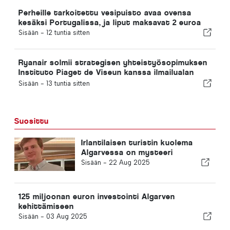
Perheille tarkoitettu vesipuisto avaa ovensa
kesäksi Portugalissa, ja liput maksavat 2 euroa
Sisään -
12 tuntia sitten
Ryanair solmii strategisen yhteistyösopimuksen
Instituto Piaget de Viseun kanssa ilmailualan
koulutuksen järjestämiseksi Portugalissa
Sisään -
13 tuntia sitten
Suosittu
Irlantilaisen turistin kuolema
Algarvessa on mysteeri
Sisään -
22 Aug 2025
125 miljoonan euron investointi Algarven
kehittämiseen
Sisään -
03 Aug 2025