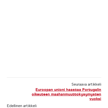
Seuraava artikkeli
Euroopan unioni haastaa Portugalin
oikeuteen maahanmuuttokysymysten
vuoksi
Edellinen artikkeli