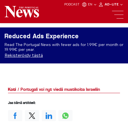
PODCAST
EN
AD-LITE
Reduced Ads Experience
Read The Portugal News with fewer ads for 1.99€ per month or
19.99€ per year.
Rekisteröidy tästä
Koti
Portugali voi nyt viedä mustikoita Israeliin
Jaa tämä artikkeli: