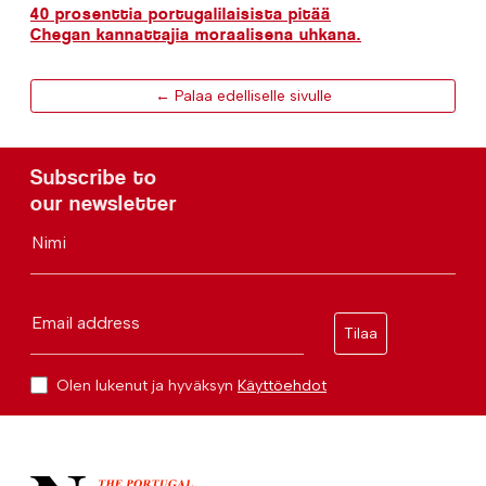
40 prosenttia portugalilaisista pitää
Chegan kannattajia moraalisena uhkana.
← Palaa edelliselle sivulle
Subscribe to
our newsletter
Nimi
Email address
Tilaa
Olen lukenut ja hyväksyn
Käyttöehdot