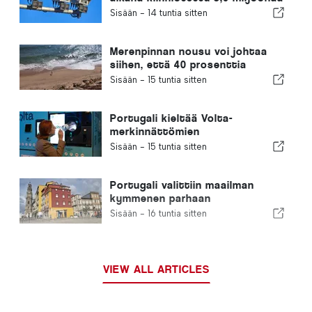
ylinopeutta ajanutta kuljettajaa
Sisään -
14 tuntia sitten
Merenpinnan nousu voi johtaa
siihen, että 40 prosenttia
Portugalin rannoista katoaa
Sisään -
15 tuntia sitten
Portugali kieltää Volta-
merkinnättömien
kertakäyttöisten
Sisään -
15 tuntia sitten
juomapakkauksien myynnin
Portugali valittiin maailman
kymmenen parhaan
ulkomaalaisten asuinmaan
Sisään -
16 tuntia sitten
joukkoon
VIEW ALL ARTICLES