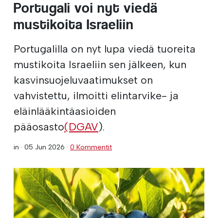
Portugali voi nyt viedä
mustikoita Israeliin
Portugalilla on nyt lupa viedä tuoreita
mustikoita Israeliin sen jälkeen, kun
kasvinsuojeluvaatimukset on
vahvistettu, ilmoitti elintarvike- ja
eläinlääkintäasioiden
pääosasto
(DGAV
).
in ·
05 Jun 2026
·
0 Kommentit