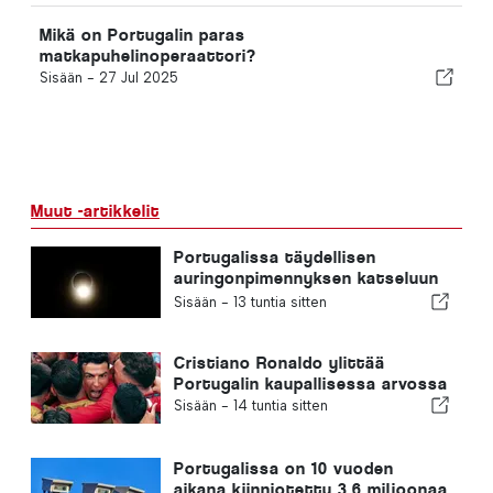
Mikä on Portugalin paras
matkapuhelinoperaattori?
Sisään -
27 Jul 2025
Muut -artikkelit
Portugalissa täydellisen
auringonpimennyksen katseluun
tarkoitetut ilmaiset aurinkolasit
Sisään -
13 tuntia sitten
ovat loppuneet
Cristiano Ronaldo ylittää
Portugalin kaupallisessa arvossa
Sisään -
14 tuntia sitten
Portugalissa on 10 vuoden
aikana kiinniotettu 3,6 miljoonaa