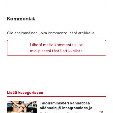
Kommentit
Ole ensimmäinen, joka kommentoi tätä artikkelia
Lähetä meille kommenttisi tai
mielipiteesi tästä artikkelista.
Lisää kategoriassa
Talousministeri kannattaa
säänneltyä integraatiota ja
takaa maahanmuuttajille