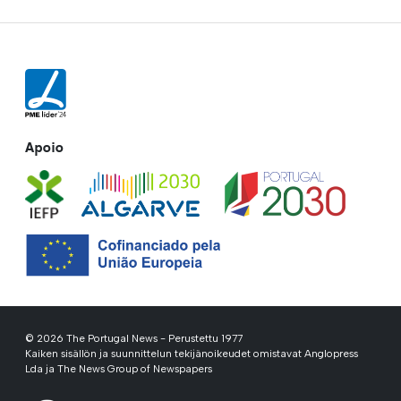
Apoio
© 2026 The Portugal News - Perustettu 1977
Kaiken sisällön ja suunnittelun tekijänoikeudet omistavat Anglopress
Lda ja The News Group of Newspapers