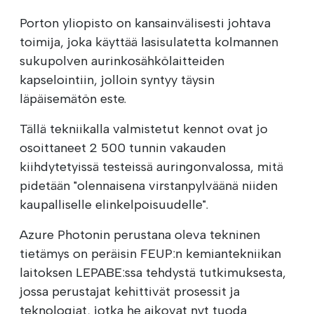
Porton yliopisto on kansainvälisesti johtava
toimija, joka käyttää lasisulatetta kolmannen
sukupolven aurinkosähkölaitteiden
kapselointiin, jolloin syntyy täysin
läpäisemätön este.
Tällä tekniikalla valmistetut kennot ovat jo
osoittaneet 2 500 tunnin vakauden
kiihdytetyissä testeissä auringonvalossa, mitä
pidetään "olennaisena virstanpylväänä niiden
kaupalliselle elinkelpoisuudelle".
Azure Photonin perustana oleva tekninen
tietämys on peräisin FEUP:n kemiantekniikan
laitoksen LEPABE:ssa tehdystä tutkimuksesta,
jossa perustajat kehittivät prosessit ja
teknologiat, jotka he aikovat nyt tuoda