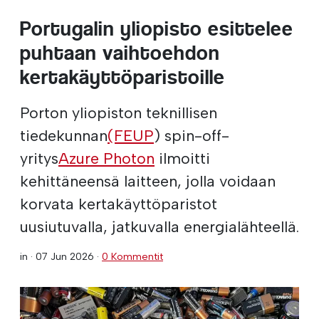
Portugalin yliopisto esittelee
puhtaan vaihtoehdon
kertakäyttöparistoille
Porton yliopiston teknillisen
tiedekunnan
(FEUP
) spin-off-
yritys
Azure Photon
ilmoitti
kehittäneensä laitteen, jolla voidaan
korvata kertakäyttöparistot
uusiutuvalla, jatkuvalla energialähteellä.
in ·
07 Jun 2026
·
0 Kommentit