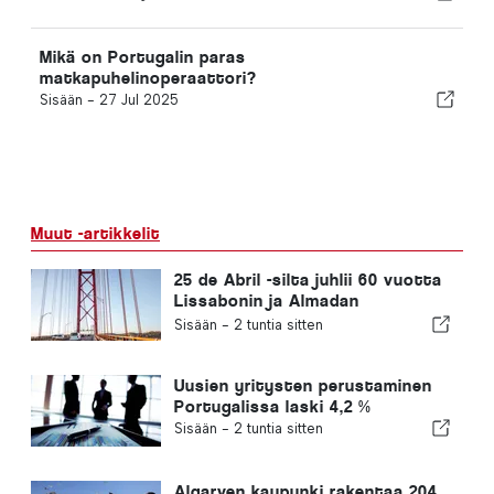
Mikä on Portugalin paras
matkapuhelinoperaattori?
Sisään -
27 Jul 2025
Muut -artikkelit
25 de Abril -silta juhlii 60 vuotta
Lissabonin ja Almadan
yhdistämistä
Sisään -
2 tuntia sitten
Uusien yritysten perustaminen
Portugalissa laski 4,2 %
Sisään -
2 tuntia sitten
Algarven kaupunki rakentaa 204