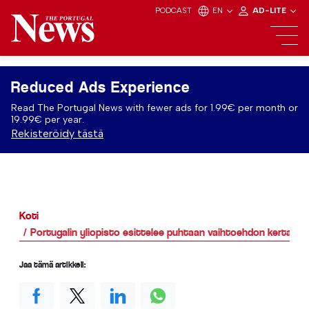
PODCAST
EN
AD-LITE
Reduced Ads Experience
Read The Portugal News with fewer ads for 1.99€ per month or
19.99€ per year.
Rekisteröidy tästä
Koti
Portugalin yliopisto esittelee puhtaan vaihtoehdon kertakäyt
Jaa tämä artikkeli: