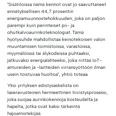
"Sisätiloissa nämä kennot ovat jo saavuttaneet
ennätyksellisen 44,7 prosentin
energiamuunnostehokkuuden, joka on paljon
parempi kuin perinteiset pii- ja
ohutkalvoaurinkoteknologiat. Tämä
hyötysuhde mahdollistaa keinotekoisen valon
muuntamisen toimistoissa, varastoissa,
myymälöissä tai älykodeissa puhtaaksi,
jatkuvaksi energialähteeksi, joka riittää IoT-
antureiden ja -laitteiden virransyöttöön ilman
usein toistuvaa huoltoa", yhtiö toteaa.
Yksi yrityksen edistysaskelista on
laseravusteinen hermeettinen tiivistysprosessi,
joka suojaa aurinkokennoja kosteudelta ja
hapelta, jotka ovat kaksi tärkeintä
hajoamistekijää.