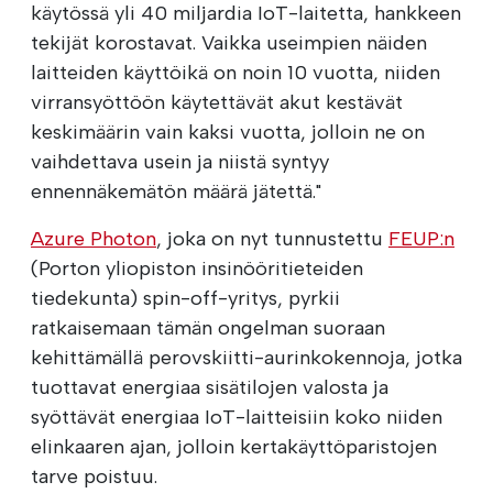
käytössä yli 40 miljardia IoT-laitetta, hankkeen
tekijät korostavat. Vaikka useimpien näiden
laitteiden käyttöikä on noin 10 vuotta, niiden
virransyöttöön käytettävät akut kestävät
keskimäärin vain kaksi vuotta, jolloin ne on
vaihdettava usein ja niistä syntyy
ennennäkemätön määrä jätettä."
Azure Photon
, joka on nyt tunnustettu
FEUP:n
(Porton yliopiston insinööritieteiden
tiedekunta) spin-off-yritys, pyrkii
ratkaisemaan tämän ongelman suoraan
kehittämällä perovskiitti-aurinkokennoja, jotka
tuottavat energiaa sisätilojen valosta ja
syöttävät energiaa IoT-laitteisiin koko niiden
elinkaaren ajan, jolloin kertakäyttöparistojen
tarve poistuu.