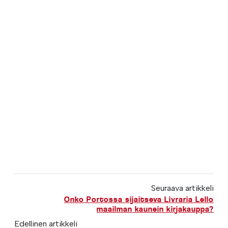
Seuraava artikkeli
Onko Portossa sijaitseva Livraria Lello
maailman kaunein kirjakauppa?
Edellinen artikkeli