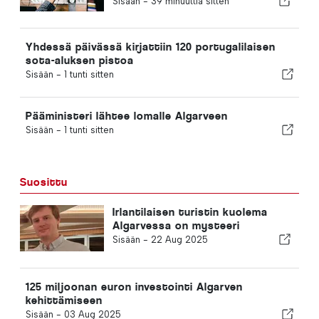
Sisään -
39 minuuttia sitten
nopeutetun menettelyn
Yhdessä päivässä kirjattiin 120 portugalilaisen
sota-aluksen pistoa
Sisään -
1 tunti sitten
Pääministeri lähtee lomalle Algarveen
Sisään -
1 tunti sitten
Suosittu
Irlantilaisen turistin kuolema
Algarvessa on mysteeri
Sisään -
22 Aug 2025
125 miljoonan euron investointi Algarven
kehittämiseen
Sisään -
03 Aug 2025