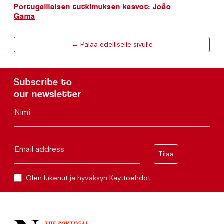
Portugalilaisen tutkimuksen kasvot: João
Gama
← Palaa edelliselle sivulle
Subscribe to
our newsletter
Nimi
Email address
Tilaa
Olen lukenut ja hyväksyn
Käyttöehdot