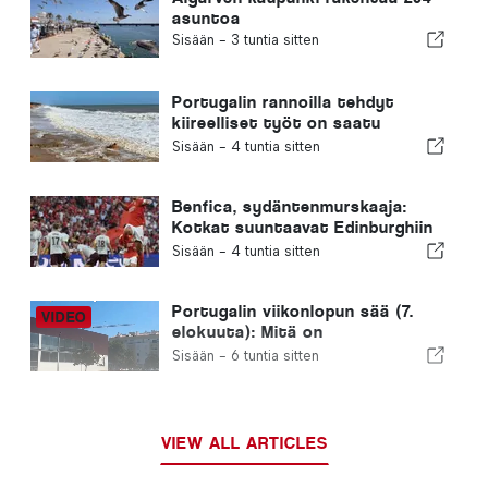
asuntoa
Sisään -
3 tuntia sitten
Portugalin rannoilla tehdyt
kiireelliset työt on saatu
päätökseen
Sisään -
4 tuntia sitten
Benfica, sydäntenmurskaaja:
Kotkat suuntaavat Edinburghiin
jo toinen jalka seuraavalla
Sisään -
4 tuntia sitten
kierroksella
Portugalin viikonlopun sää (7.
elokuuta): Mitä on
odotettavissa eri puolilla
Sisään -
6 tuntia sitten
Portugalia tänä viikonloppuna
VIEW ALL ARTICLES