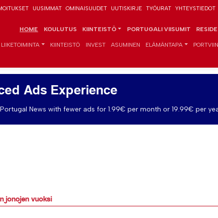
MOITUKSET
UUSIMMAT
OMINAISUUDET
UUTISKIRJE
TYÖURAT
YHTEYSTIEDOT
HOME
KOULUTUS
KIINTEISTÖ
PORTUGALI VIISUMIT
RESID
LIIKETOIMINTA
KIINTEISTÖ
INVEST
ASUMINEN
ELÄMÄNTAPA
PORTVIIN
ced Ads Experience
Portugal News with fewer ads for 1.99€ per month or 19.99€ per yea
en jonojen vuoksi