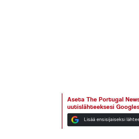
Aseta The Portugal News 
uutislähteeksesi Google
Lisää ensisijaiseksi läh