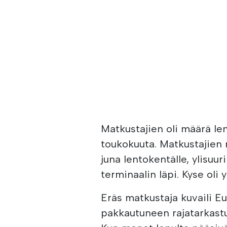
Matkustajien oli määrä le
toukokuuta. Matkustajien
juna lentokentälle, ylisuu
terminaalin läpi. Kyse oli y
Eräs matkustaja kuvaili 
pakkautuneen rajatarkastus