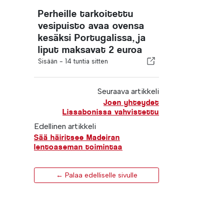
Perheille tarkoitettu
vesipuisto avaa ovensa
kesäksi Portugalissa, ja
liput maksavat 2 euroa
Sisään -
14 tuntia sitten
Seuraava artikkeli
Joen yhteydet
Lissabonissa vahvistettu
Edellinen artikkeli
Sää häiritsee Madeiran
lentoaseman toimintaa
← Palaa edelliselle sivulle