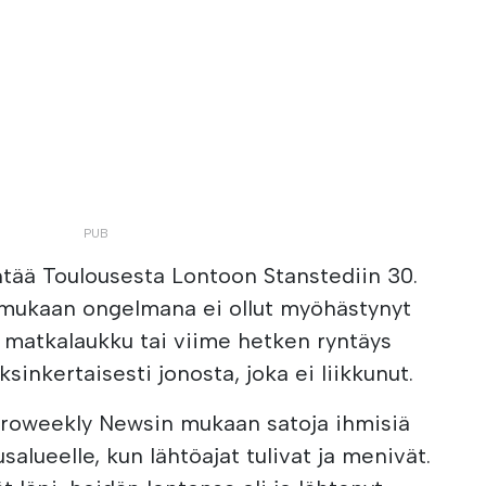
ntää Toulousesta Lontoon Stanstediin 30.
 mukaan ongelmana ei ollut myöhästynyt
ri matkalaukku tai viime hetken ryntäys
ksinkertaisesti jonosta, joka ei liikkunut.
Euroweekly Newsin mukaan satoja ihmisiä
alueelle, kun lähtöajat tulivat ja menivät.