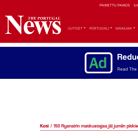
PAINETTU PAINOS
IL
UUTISET
PORTUGALI
MAAILMA
Redu
Read The 
Koti
150 Ryanairin matkustajaa jäi jumiin pitki