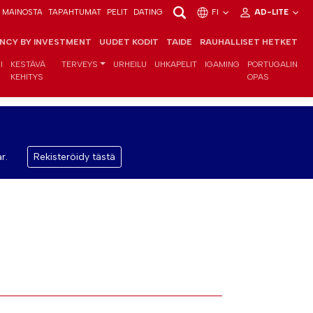
MAINOSTA
TAPAHTUMAT
PELIT
DATING
FI
AD-LITE
ENCY BY INVESTMENT
UUDET KODIT
TAIDE
RAUHALLISET HETKET
I
KESTÄVÄ
TERVEYS
URHEILU
UHKAPELIT
IGAMING
PORTUGALIN
KEHITYS
OPAS
r.
Rekisteröidy tästä