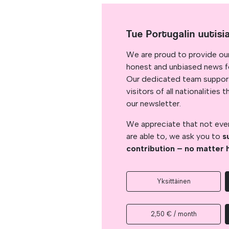
Tue Portugalin uutisi
We are proud to provide ou
honest and unbiased news for
Our dedicated team support
visitors of all nationalitie
our newsletter.
We appreciate that not ever
are able to, we ask you to
s
contribution – no matter 
Yksittäinen
2,50 € / month