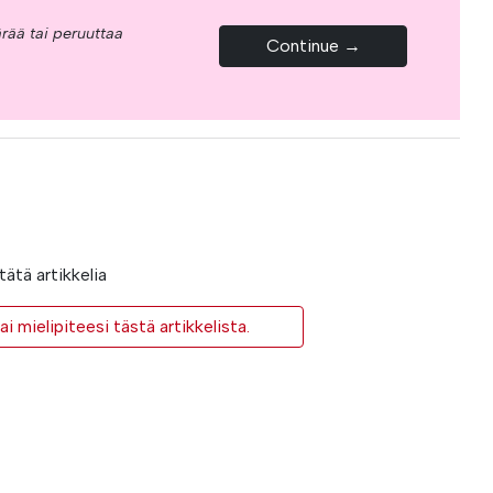
rää tai peruuttaa
Continue →
ätä artikkelia
i mielipiteesi tästä artikkelista.