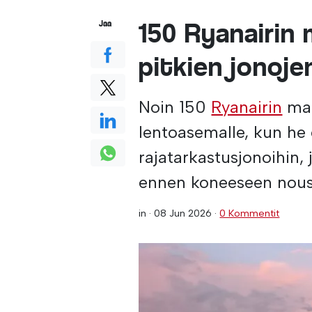
150 Ryanairin 
Jaa
pitkien jonoje
Noin 150
Ryanairin
mat
lentoasemalle, kun he o
rajatarkastusjonoihin, 
ennen koneeseen nous
in ·
08 Jun 2026
·
0 Kommentit