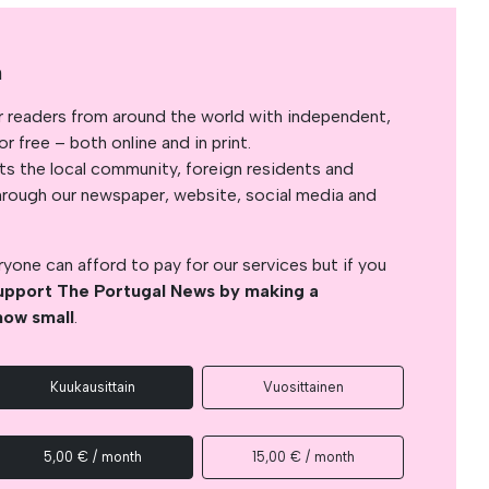
a
r readers from around the world with independent,
 free – both online and in print.
s the local community, foreign residents and
s through our newspaper, website, social media and
yone can afford to pay for our services but if you
upport The Portugal News by making a
how small
.
Kuukausittain
Vuosittainen
5,00 € / month
15,00 € / month