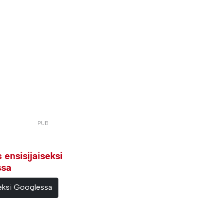
ensisijaiseksi
ssa
teeksi Googlessa