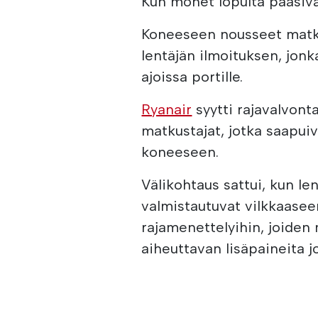
Kun monet lopulta pääsivät
Koneeseen nousseet matk
lentäjän ilmoituksen, jonk
ajoissa portille.
Ryanair
syytti rajavalvonta
matkustajat, jotka saapui
koneeseen.
Välikohtaus sattui, kun l
valmistautuvat vilkkaasee
rajamenettelyihin, joiden 
aiheuttavan lisäpaineita jo