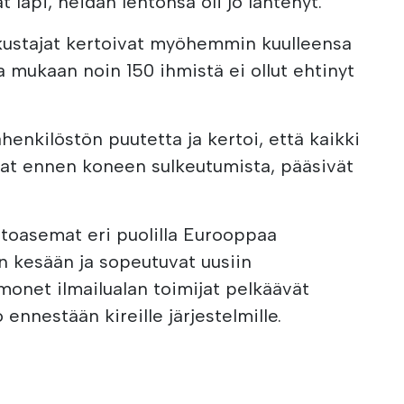
 läpi, heidän lentonsa oli jo lähtenyt.
ustajat kertoivat myöhemmin kuulleensa
a mukaan noin 150 ihmistä ei ollut ehtinyt
henkilöstön puutetta ja kertoi, että kaikki
vat ennen koneen sulkeutumista, pääsivät
entoasemat eri puolilla Eurooppaa
n kesään ja sopeutuvat uusiin
monet ilmailualan toimijat pelkäävät
 ennestään kireille järjestelmille.