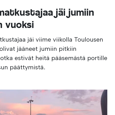
matkustajaa jäi jumiin
n vuoksi
kustajaa jäi viime viikolla Toulousen
livat jääneet jumiin pitkiin
jotka estivät heitä pääsemästä portille
un päättymistä.