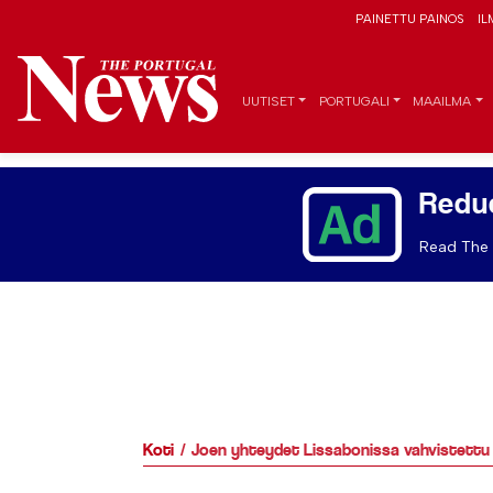
PAINETTU PAINOS
IL
UUTISET
PORTUGALI
MAAILMA
Redu
Read The 
Koti
Joen yhteydet Lissabonissa vahvistettu