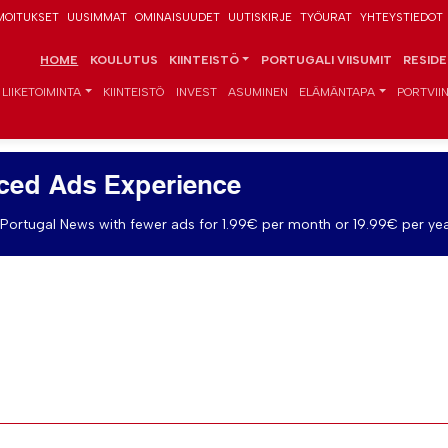
MOITUKSET
UUSIMMAT
OMINAISUUDET
UUTISKIRJE
TYÖURAT
YHTEYSTIEDOT
HOME
KOULUTUS
KIINTEISTÖ
PORTUGALI VIISUMIT
RESID
LIIKETOIMINTA
KIINTEISTÖ
INVEST
ASUMINEN
ELÄMÄNTAPA
PORTVIIN
ced Ads Experience
Portugal News with fewer ads for 1.99€ per month or 19.99€ per yea