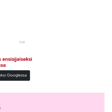
ensisijaiseksi
ssa
teeksi Googlessa
a