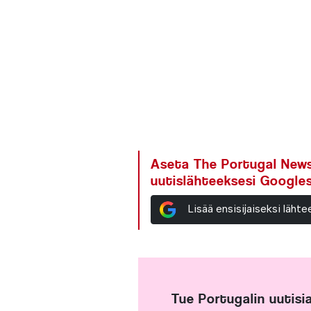
Aseta The Portugal News 
uutislähteeksesi Google
Lisää ensisijaiseksi läh
Tue Portugalin uutisi