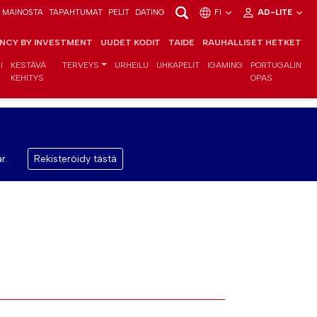
MAINOSTA
TAPAHTUMAT
PELIT
DATING
FI
AD-LITE
ENCY BY INVESTMENT
UUDET KODIT
TAIDE
RAUHALLISET HETKET
I
KESTÄVÄ
TERVEYS
URHEILU
UHKAPELIT
IGAMING
PORTUGALIN
KEHITYS
OPAS
r.
Rekisteröidy tästä