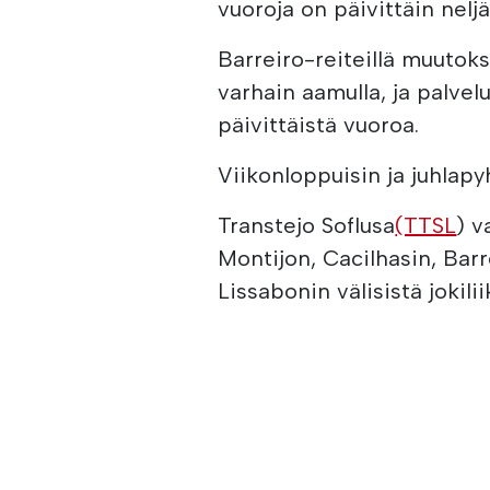
vuoroja on päivittäin nel
Barreiro-reiteillä muutok
varhain aamulla, ja palve
päivittäistä vuoroa.
Viikonloppuisin ja juhlap
Transtejo Soflusa
(TTSL
) v
Montijon, Cacilhasin, Bar
Lissabonin välisistä jokili