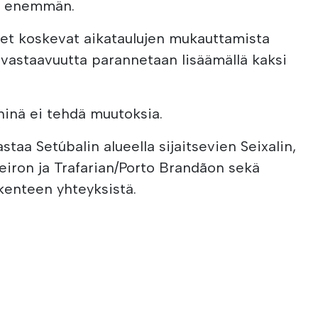
jä enemmän.
set koskevat aikataulujen mukauttamista
luvastaavuutta parannetaan lisäämällä kaksi
yhinä ei tehdä muutoksia.
astaa Setúbalin alueella sijaitsevien Seixalin,
reiron ja Trafarian/Porto Brandãon sekä
ikenteen yhteyksistä.