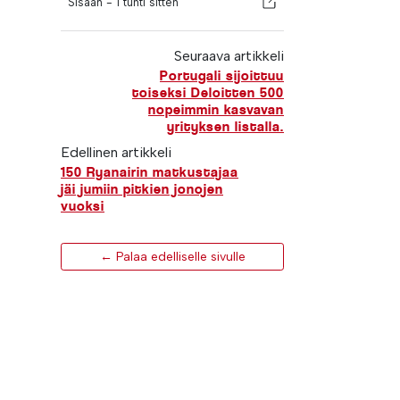
Sisään -
1 tunti sitten
Seuraava artikkeli
Portugali sijoittuu
toiseksi Deloitten 500
nopeimmin kasvavan
yrityksen listalla.
Edellinen artikkeli
150 Ryanairin matkustajaa
jäi jumiin pitkien jonojen
vuoksi
← Palaa edelliselle sivulle