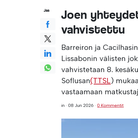
Joen yhteydet
Jaa
vahvistettu
Barreiron ja Cacilhasi
Lissabonin välisten jok
vahvistetaan 8. kesäku
Soflusan
(TTSL
) mukaa
vastaamaan matkustaji
in ·
08 Jun 2026
·
0 Kommentit