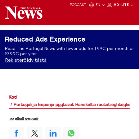
PODCAST
EN
AD-LITE
Reduced Ads Experience
Read The Portugal News with fewer ads for 1.99€ per month or
19.99€ per year.
Rekisteröidy tästä
Koti
Portugali ja Espanja pyytävät Ranskalta rautatieyhteyksiä
Jaa tämä artikkeli: