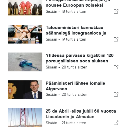
nousee Euroopan toiseksi
suurimmaksi jalkineiden
Sisään -
18 tuntia sitten
valmistajaksi
Talousministeri kannattaa
säänneltyä integraatiota ja
takaa maahanmuuttajille
Sisään -
19 tuntia sitten
nopeutetun menettelyn
Yhdessä päivässä kirjattiin 120
portugalilaisen sota-aluksen
pistoa
Sisään -
20 tuntia sitten
Pääministeri lähtee lomalle
Algarveen
Sisään -
20 tuntia sitten
25 de Abril -silta juhlii 60 vuotta
Lissabonin ja Almadan
yhdistämistä
Sisään -
21 tuntia sitten