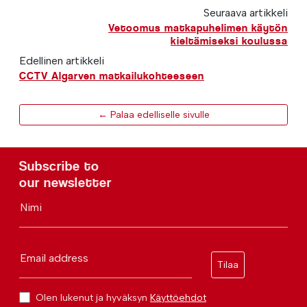
Seuraava artikkeli
Vetoomus matkapuhelimen käytön
kieltämiseksi koulussa
Edellinen artikkeli
CCTV Algarven matkailukohteeseen
← Palaa edelliselle sivulle
Subscribe to
our newsletter
Nimi
Email address
Tilaa
Olen lukenut ja hyväksyn
Käyttöehdot