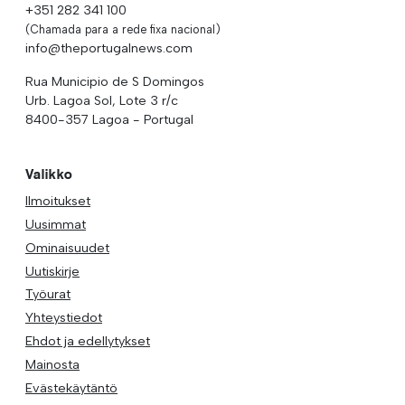
+351 282 341 100
(Chamada para a rede fixa nacional)
info@theportugalnews.com
Rua Municipio de S Domingos
Urb. Lagoa Sol, Lote 3 r/c
8400-357 Lagoa - Portugal
Valikko
Ilmoitukset
Uusimmat
Ominaisuudet
Uutiskirje
Työurat
Yhteystiedot
Ehdot ja edellytykset
Mainosta
Evästekäytäntö