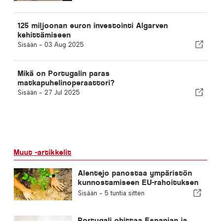
125 miljoonan euron investointi Algarven
kehittämiseen
Sisään -
03 Aug 2025
Mikä on Portugalin paras
matkapuhelinoperaattori?
Sisään -
27 Jul 2025
Muut -artikkelit
Alentejo panostaa ympäristön
kunnostamiseen EU-rahoituksen
avulla
Sisään -
5 tuntia sitten
Portugali ohittaa Espanjan ja