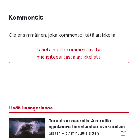
Kommentit
Ole ensimmäinen, joka kommentoi tätä artikkelia
Lähetä meille kommenttisi tai
mielipiteesi tästä artikkelista.
Lisää kategoriassa
Terceiran saarella Azoreilla
sijaitseva leirintäalue evakuoitiin
myrskyn vuoksi
Sisään -
57 minuuttia sitten