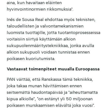
aina, kun havaitaan eläinten
hyvinvointinormien rikkomuksia".
Inês de Sousa Real ehdottaa myös teknisten,
taloudellisten ja valvontamekanismien
luomista tuottajille, jotta tuotantoprosesseissa
voitaisiin siirtyä käyttämään alkion
sukupuolenmääritystekniikkaa, jonka avulla
alkion sukupuoli voidaan tunnistaa ennen
poikasen kuoriutumista.
Vastaavat toimenpiteet muualla Euroopassa
PAN väittää, että Ranskassa tämä tekniikka,
joka takaa munan hävittämisen ennen
seitsemättä haudontapäivää ja "aiheuttamatta
kipua alkiolle", "on estänyt yli 50 miljoonan
poikasen murskaamisen elävältä joka vuosi".