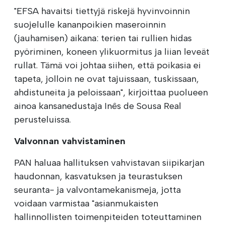
"EFSA havaitsi tiettyjä riskejä hyvinvoinnin
suojelulle kananpoikien maseroinnin
(jauhamisen) aikana: terien tai rullien hidas
pyöriminen, koneen ylikuormitus ja liian leveät
rullat. Tämä voi johtaa siihen, että poikasia ei
tapeta, jolloin ne ovat tajuissaan, tuskissaan,
ahdistuneita ja peloissaan", kirjoittaa puolueen
ainoa kansanedustaja Inês de Sousa Real
perusteluissa.
Valvonnan vahvistaminen
PAN haluaa hallituksen vahvistavan siipikarjan
haudonnan, kasvatuksen ja teurastuksen
seuranta- ja valvontamekanismeja, jotta
voidaan varmistaa "asianmukaisten
hallinnollisten toimenpiteiden toteuttaminen