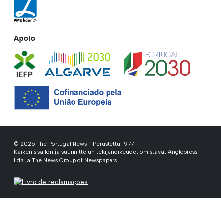
Apoio
© 2026 The Portugal News - Perustettu 1977
Kaiken sisällön ja suunnittelun tekijänoikeudet omistavat Anglopress
Lda ja The News Group of Newspapers