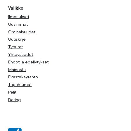
Valikko
Ilmoitukset
Uusimmat
Ominaisuudet
Uutiskirje
Työurat
Yhteystiedot
Ehdot ja edellytykset
Mainosta
Evästekäytäntö
Tapahtumat
Pelit
Dating