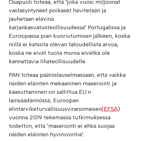
Osapuoli toteaa, että "joka vuosi miljoonat
vastasyntyneet poikaset hävitetään ja
jauhetaan elävinä
karjankasvatusteollisuudessa" Portugalissa ja
Euroopassa pian kuoriutumisen jälkeen, koska
niillä ei katsota olevan taloudellista arvoa,
koska ne eivät tuota munia eivätkä ole
kannattavia lihateollisuudelle.
PAN toteaa päätöslauselmassaan, että vaikka
näiden eläinten mekaaninen maserointi ja
kaasuttaminen on sallittua EU:n
lainsäädännössä, Euroopan
elintarviketurvallisuusviranomaisen
(EFSA
)
vuonna 2019 tekemässä tutkimuksessa
todettiin, että "maserointi ei ehkä suojaa
näiden eläinten hyvinvointia".