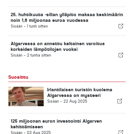
25. huhtikuuta -sillan ylläpito maksaa keskimäärin
noin 1,6 miljoonaa euroa vuodessa
Sisään -
1 tunti sitten
Algarvessa on annettu keltainen varoitus
korkeiden lämpötilojen vuoksi
Sisään -
2 tuntia sitten
Suosittu
Irlantilaisen turistin kuolema
Algarvessa on mysteeri
Sisään -
22 Aug 2025
125 miljoonan euron investointi Algarven
kehittämiseen
Sisään -
03 Aug 2025