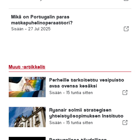
Mikä on Portugalin paras
matkapuhelinoperaattori?
Sisään -
27 Jul 2025
Muut -artikkelit
Perheille tarkoitettu vesipuisto
avaa ovensa kesäksi
Portugalissa, ja liput maksavat 2
Sisään -
15 tuntia sitten
euroa
Ryanair solmii strategisen
yhteistyösopimuksen Instituto
Piaget de Viseun kanssa
Sisään -
15 tuntia sitten
ilmailualan koulutuksen
järjestämiseksi Portugalissa
Portugalissa täydellisen