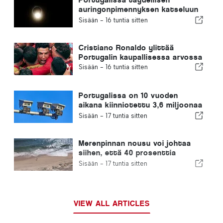
auringonpimennyksen katseluun
tarkoitetut ilmaiset aurinkolasit
Sisään -
16 tuntia sitten
ovat loppuneet
Cristiano Ronaldo ylittää
Portugalin kaupallisessa arvossa
Sisään -
16 tuntia sitten
Portugalissa on 10 vuoden
aikana kiinniotettu 3,6 miljoonaa
ylinopeutta ajanutta kuljettajaa
Sisään -
17 tuntia sitten
Merenpinnan nousu voi johtaa
siihen, että 40 prosenttia
Portugalin rannoista katoaa
Sisään -
17 tuntia sitten
VIEW ALL ARTICLES