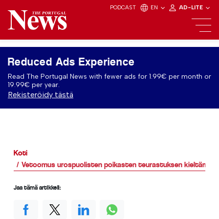
PODCAST
EN
AD-LITE
Reduced Ads Experience
Read The Portugal News with fewer ads for 1.99€ per month or
19.99€ per year.
Rekisteröidy tästä
Koti
Vetoomus urospuolisten poikasten teurastuksen kieltämisek
Jaa tämä artikkeli: