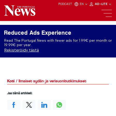
PODCAST
EN
AD-LITE
Reduced Ads Experience
Read The Portugal News with fewer ads for 1.99€ per month or
19.99€ per year.
Rekisteröidy tästä
Koti
Ilmaiset sydän- ja verisuonitutkimukset
Jaa tämä artikkeli: