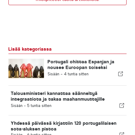
Lisää kategoriassa
Portugali ohittaa Espanjan ja
nousee Euroopan toiseksi
suurimmaksi jalkineiden
Sisään -
4 tuntia sitten
valmistajaksi
Talousministeri kannattaa säänneltyä
integraatiota ja takaa maahanmuuttajille
nopeutetun menettelyn
Sisään -
5 tuntia sitten
Yhdessä päivässä kirjattiin 120 portugalilaisen
sota-aluksen pistoa
Sisään -
6 tuntia sitten