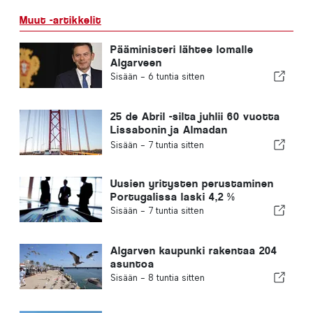
Muut -artikkelit
Pääministeri lähtee lomalle
Algarveen
Sisään -
6 tuntia sitten
25 de Abril -silta juhlii 60 vuotta
Lissabonin ja Almadan
yhdistämistä
Sisään -
7 tuntia sitten
Uusien yritysten perustaminen
Portugalissa laski 4,2 %
Sisään -
7 tuntia sitten
Algarven kaupunki rakentaa 204
asuntoa
Sisään -
8 tuntia sitten