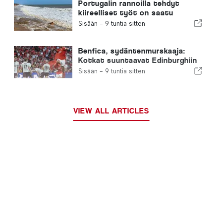
Portugalin rannoilla tehdyt
kiireelliset työt on saatu
päätökseen
Sisään -
9 tuntia sitten
Benfica, sydäntenmurskaaja:
Kotkat suuntaavat Edinburghiin
jo toinen jalka seuraavalla
Sisään -
9 tuntia sitten
kierroksella
VIEW ALL ARTICLES