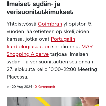
Ilmaiset sydän- ja
verisuonitutkimukset
Yhteistyössä
Coimbran
yliopiston 5.
vuoden lääketieteen opiskelijoiden
kanssa, jotka ovat
Portugalin
kardiologiasäätiön
sertifioimia,
MAR
Shopping Algarve
tarjoaa ilmaisen
sydän- ja verisuonitautien seulonnan
27. elokuuta kello 10:00-22:00 Meeting
Placessa.
in ·
20 Aug 2024
·
0 Kommentit