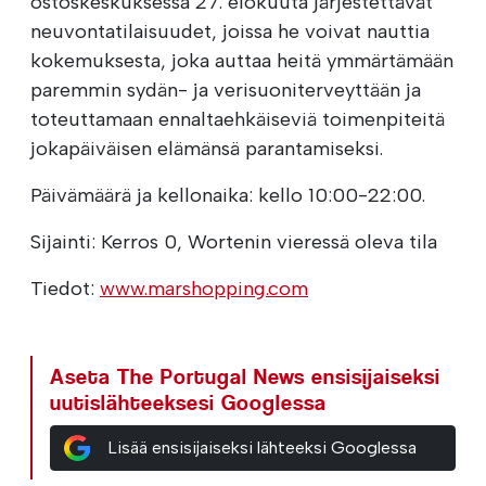
ostoskeskuksessa 27. elokuuta järjestettävät
neuvontatilaisuudet, joissa he voivat nauttia
kokemuksesta, joka auttaa heitä ymmärtämään
paremmin sydän- ja verisuoniterveyttään ja
toteuttamaan ennaltaehkäiseviä toimenpiteitä
jokapäiväisen elämänsä parantamiseksi.
Päivämäärä ja kellonaika: kello 10:00-22:00.
Sijainti: Kerros 0, Wortenin vieressä oleva tila
Tiedot:
www.marshopping.com
Aseta The Portugal News ensisijaiseksi
uutislähteeksesi Googlessa
Lisää ensisijaiseksi lähteeksi Googlessa