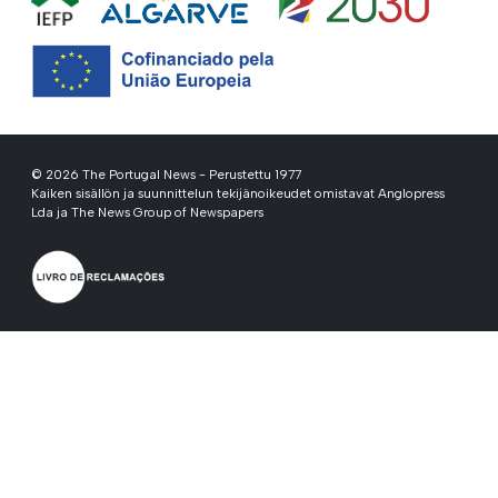
© 2026 The Portugal News - Perustettu 1977
Kaiken sisällön ja suunnittelun tekijänoikeudet omistavat Anglopress
Lda ja The News Group of Newspapers