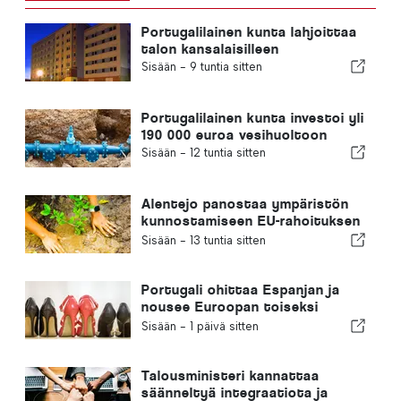
Portugalilainen kunta lahjoittaa
talon kansalaisilleen
Sisään -
9 tuntia sitten
Portugalilainen kunta investoi yli
190 000 euroa vesihuoltoon
Sisään -
12 tuntia sitten
Alentejo panostaa ympäristön
kunnostamiseen EU-rahoituksen
avulla
Sisään -
13 tuntia sitten
Portugali ohittaa Espanjan ja
nousee Euroopan toiseksi
suurimmaksi jalkineiden
Sisään -
1 päivä sitten
valmistajaksi
Talousministeri kannattaa
säänneltyä integraatiota ja