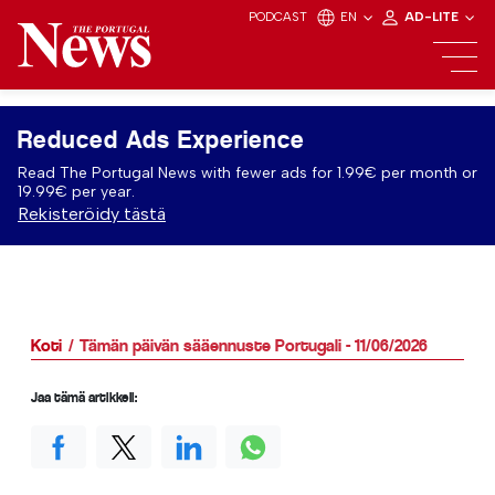
PODCAST
EN
AD-LITE
Reduced Ads Experience
Read The Portugal News with fewer ads for 1.99€ per month or
19.99€ per year.
Rekisteröidy tästä
Koti
Tämän päivän sääennuste Portugali - 11/06/2026
Jaa tämä artikkeli: