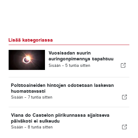
Lisää kategoriassa
Vuosisadan suurin
auringonpimennys tapahtuu
Portugalissa
Sisään -
5 tuntia sitten
Polttoaineiden hintojen odotetaan laskevan
huomattavasti
Sisään -
7 tuntia sitten
Viana do Castelon piirikunnassa sijaitseva
päiväkoti ei sulkeudu
Sisään -
8 tuntia sitten