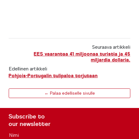
Seuraava artikkeli
EES vaarantaa 41 miljoonaa turistia ja 45
miljardia dollaria.
Edellinen artikkeli
Pohjois-Portugalin tulipaloa torjutaan
← Palaa edelliselle sivulle
Subscribe to
our newsletter
Nimi