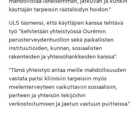
mahdollistaa läheisemmän, jatkuvan ja kunkin
käyttäjän tarpeisiin räätälöidyn hoidon.”
ULS täsmensi, että käyttäjien kanssa tehtävä
työ ”kehitetään yhteistyössä Ourémin
perusterveydenhuollon sekä paikallisten
instituutioiden, kunnan, sosiaalisten
rakenteiden ja yhteisöhankkeiden kanssa”.
”Tämä yhteistyö antaa meille mahdollisuuden
vastata paitsi kliinisiin tarpeisiin myös
mielenterveyteen vaikuttaviin sosiaalisiin,
perheen ja yhteisön tekijöihin
verkostoitumisen ja jaetun vastuun puitteissa.”