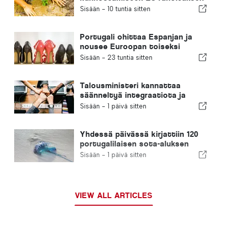
avulla
Sisään -
10 tuntia sitten
Portugali ohittaa Espanjan ja
nousee Euroopan toiseksi
suurimmaksi jalkineiden
Sisään -
23 tuntia sitten
valmistajaksi
Talousministeri kannattaa
säänneltyä integraatiota ja
takaa maahanmuuttajille
Sisään -
1 päivä sitten
nopeutetun menettelyn
Yhdessä päivässä kirjattiin 120
portugalilaisen sota-aluksen
pistoa
Sisään -
1 päivä sitten
VIEW ALL ARTICLES