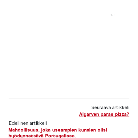
Seuraava artikkeli
Algarven paras pizza?
Edellinen artikkeli
Mahdollisuus, joka useampien kuntien olisi
hyödynnettävä Portugalissa.