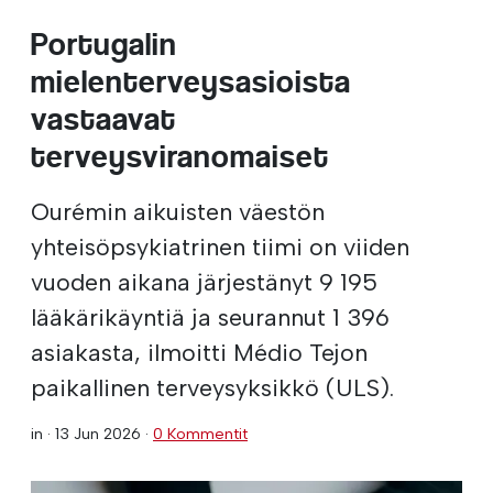
Portugalin
mielenterveysasioista
vastaavat
terveysviranomaiset
Ourémin aikuisten väestön
yhteisöpsykiatrinen tiimi on viiden
vuoden aikana järjestänyt 9 195
lääkärikäyntiä ja seurannut 1 396
asiakasta, ilmoitti Médio Tejon
paikallinen terveysyksikkö (ULS).
in ·
13 Jun 2026
·
0 Kommentit