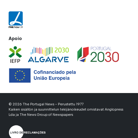
Apoio
© 2026 The Portugal News - Perustettu 1977
Kaiken sisällön ja suunnittelun tekijänoikeudet omistavat Anglopress
Lda ja The News Group of Newspapers