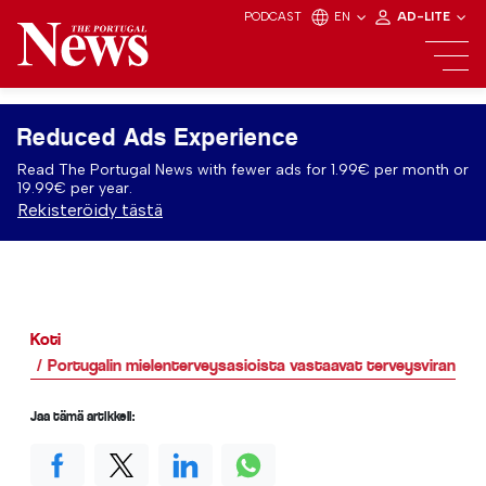
PODCAST
EN
AD-LITE
Reduced Ads Experience
Read The Portugal News with fewer ads for 1.99€ per month or
19.99€ per year.
Rekisteröidy tästä
Koti
Portugalin mielenterveysasioista vastaavat terveysviranoma
Jaa tämä artikkeli: