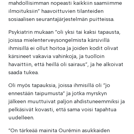
mahdollisimman nopeasti kaikkiin saamiimme
ilmoituksiin” haavoittuvien tilanteiden
sosiaalisen seurantajärjestelmän puitteissa.
Psykiatrin mukaan ”oli yksi tai kaksi tapausta,
joissa mielenterveysongelmista kärsivillä
ihmisillä ei ollut hoitoa ja joiden kodit olivat
kärsineet vakavia vahinkoja, ja tuolloin
havaittiin, että heillä oli sairaus”, ja he alkoivat
saada tukea.
Oli myös tapauksia, joissa ihmisillä oli ”jo
ennestään taipumusta” ja jotka myrskyn
jälkeen muuttuivat paljon ahdistuneemmiksi ja
pelkäsivät kovasti, että sama voisi tapahtua
uudelleen.
”On tärkeää mainita Ourémin asukkaiden