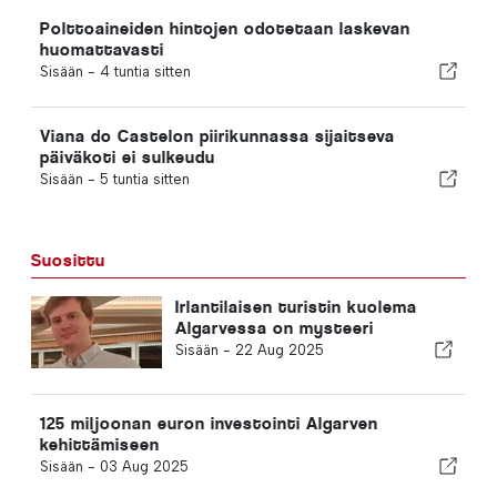
Polttoaineiden hintojen odotetaan laskevan
huomattavasti
Sisään -
4 tuntia sitten
Viana do Castelon piirikunnassa sijaitseva
päiväkoti ei sulkeudu
Sisään -
5 tuntia sitten
Suosittu
Irlantilaisen turistin kuolema
Algarvessa on mysteeri
Sisään -
22 Aug 2025
125 miljoonan euron investointi Algarven
kehittämiseen
Sisään -
03 Aug 2025