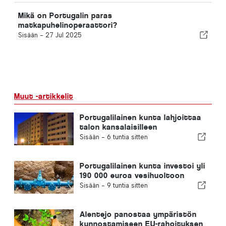
Mikä on Portugalin paras
matkapuhelinoperaattori?
Sisään -
27 Jul 2025
Muut -artikkelit
Portugalilainen kunta lahjoittaa
talon kansalaisilleen
Sisään -
6 tuntia sitten
Portugalilainen kunta investoi yli
190 000 euroa vesihuoltoon
Sisään -
9 tuntia sitten
Alentejo panostaa ympäristön
kunnostamiseen EU-rahoituksen