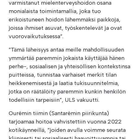
varmistanut mielenterveyshoidon osana
monialaista toimintamallia, joka tuo
erikoistuneen hoidon lähemmäksi paikkoja,
joissa ihmiset asuvat, työskentelevät ja ovat
vuorovaikutuksessa”.
”Tämä läheisyys antaa meille mahdollisuuden
ymmärtää paremmin jokaista käyttäjää hänen
perhe-, sosiaalisen ja yhteisöllisen kontekstinsa
puitteissa, tunnistaa varhaiset merkit tilan
heikkenemisestä ja laatia tukisuunnitelmia,
jotka on räätälöity paremmin kunkin henkilön
todellisiin tarpeisiin”, ULS vakuutti.
Ourémin tiimin (Santarémin piirikunta)
tarjoamaa hoitoa vahvistettiin vuonna 2022
kotikäynneillä, ”joiden avulla voimme seurata
kliinisesti tai sosiaalisesti haavoittuvampia tai