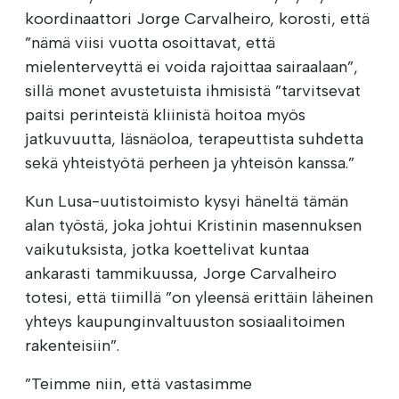
koordinaattori Jorge Carvalheiro, korosti, että
”nämä viisi vuotta osoittavat, että
mielenterveyttä ei voida rajoittaa sairaalaan”,
sillä monet avustetuista ihmisistä ”tarvitsevat
paitsi perinteistä kliinistä hoitoa myös
jatkuvuutta, läsnäoloa, terapeuttista suhdetta
sekä yhteistyötä perheen ja yhteisön kanssa.”
Kun Lusa-uutistoimisto kysyi häneltä tämän
alan työstä, joka johtui Kristinin masennuksen
vaikutuksista, jotka koettelivat kuntaa
ankarasti tammikuussa, Jorge Carvalheiro
totesi, että tiimillä ”on yleensä erittäin läheinen
yhteys kaupunginvaltuuston sosiaalitoimen
rakenteisiin”.
”Teimme niin, että vastasimme