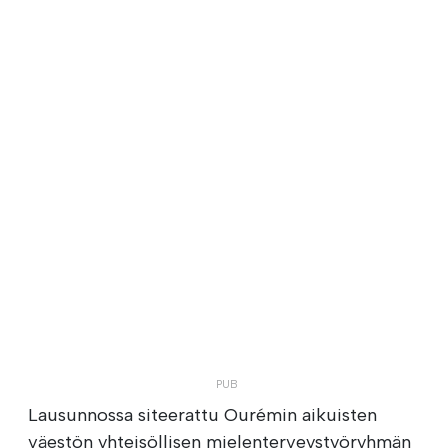
Lausunnossa siteerattu Ourémin aikuisten
väestön yhteisöllisen mielenterveystyöryhmän