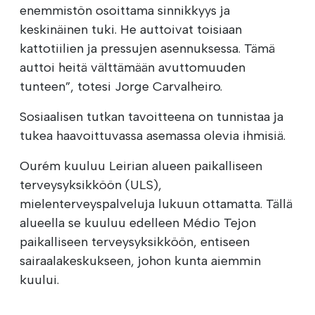
enemmistön osoittama sinnikkyys ja
keskinäinen tuki. He auttoivat toisiaan
kattotiilien ja pressujen asennuksessa. Tämä
auttoi heitä välttämään avuttomuuden
tunteen”, totesi Jorge Carvalheiro.
Sosiaalisen tutkan tavoitteena on tunnistaa ja
tukea haavoittuvassa asemassa olevia ihmisiä.
Ourém kuuluu Leirian alueen paikalliseen
terveysyksikköön (ULS),
mielenterveyspalveluja lukuun ottamatta. Tällä
alueella se kuuluu edelleen Médio Tejon
paikalliseen terveysyksikköön, entiseen
sairaalakeskukseen, johon kunta aiemmin
kuului.