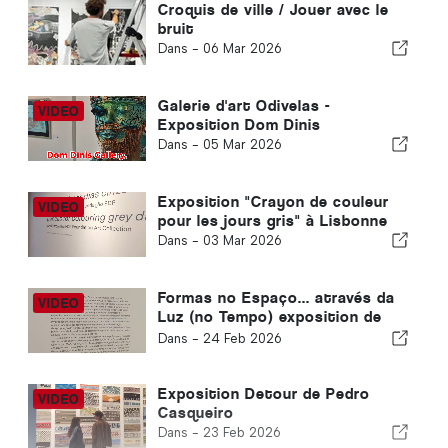
Croquis de ville / Jouer avec le
bruit
Dans -
06 Mar 2026
Galerie d'art Odivelas -
Exposition Dom Dinis
Dans -
05 Mar 2026
Exposition "Crayon de couleur
pour les jours gris" à Lisbonne
Dans -
03 Mar 2026
Formas no Espaço... através da
Luz (no Tempo) exposition de
Cerith Wyn Evans
Dans -
24 Feb 2026
Exposition Detour de Pedro
Casqueiro
Dans -
23 Feb 2026