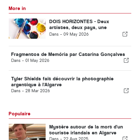
More in
DOIS HORIZONTES - Deux
artistes, deux pays, une
obsession commune
Dans -
09 May 2026
Fragmentos de Memória par Catarina Gonçalves
Dans -
01 May 2026
Tyler Shields fait découvrir la photographie
argentique à l'Algarve
Dans -
28 Mar 2026
Populaire
Mystère autour de la mort d'un
touriste irlandais en Algarve
Dans -
22 Aug 2025