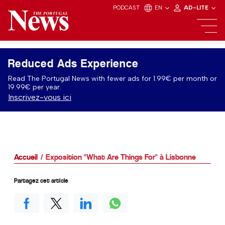
PODCAST
EN
AD-LITE
Reduced Ads Experience
Read The Portugal News with fewer ads for 1.99€ per month or
19.99€ per year.
Inscrivez-vous ici
Accueil
Exposition "What Are Things For" à Lisbonne
Partagez cet article