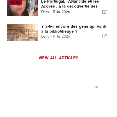
Le Portugal, l'Atlantide et les
Açores : à la découverte des
civilisations anciennes et des
Dans -
11 Jul 2026
énergies cachées de la Terre
Y a-t-il encore des gens qui vont
à la bibliothèque ?
Dans -
11 Jul 2026
VIEW ALL ARTICLES