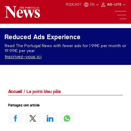
PODCAST
EN
AD-LITE
Reduced Ads Experience
Read The Portugal News with fewer ads for 1.99€ per month or
19.99€ per year.
Inscrivez-vous ici
Accueil
Le point bleu pâle
Partagez cet article