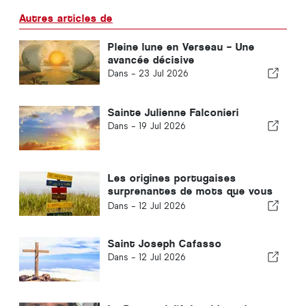
Autres articles de
Pleine lune en Verseau – Une
avancée décisive
Dans -
23 Jul 2026
Sainte Julienne Falconieri
Dans -
19 Jul 2026
Les origines portugaises
surprenantes de mots que vous
ne connaissiez pas
Dans -
12 Jul 2026
Saint Joseph Cafasso
Dans -
12 Jul 2026