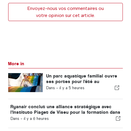
Envoyez-nous vos commentaires ou
votre opinion sur cet article.
More in
Un parc aquatique familial ouvre
ses portes pour l'été au
Portugal avec des billets à 2 €
Dans -
il y a 5 heures
Ryanair conclut une alliance stratégique avec
l'Instituto Piaget de Viseu pour la formation dans
le secteur aéronautique au Portugal
Dans -
il y a 6 heures