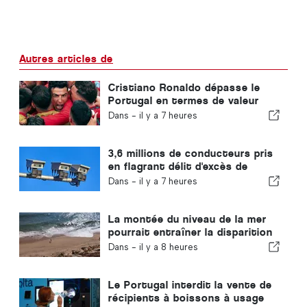
Autres articles de
Cristiano Ronaldo dépasse le
Portugal en termes de valeur
commerciale
Dans -
il y a 7 heures
3,6 millions de conducteurs pris
en flagrant délit d'excès de
vitesse au Portugal en 10 ans
Dans -
il y a 7 heures
La montée du niveau de la mer
pourrait entraîner la disparition
de 40 % des plages du Portugal
Dans -
il y a 8 heures
Le Portugal interdit la vente de
récipients à boissons à usage