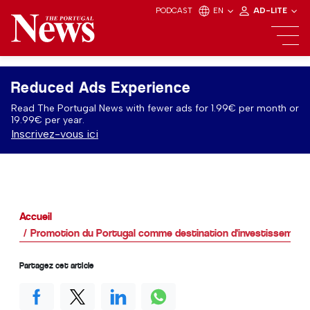
PODCAST
EN
AD-LITE
Reduced Ads Experience
Read The Portugal News with fewer ads for 1.99€ per month or
19.99€ per year.
Inscrivez-vous ici
Accueil
Promotion du Portugal comme destination d'investissement
Partagez cet article