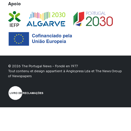
Apoio
© 2026 The Portugal News - Fondé en 1977
Tout contenu et design appartient à Anglopress Lda et The News Group
of Newspapers