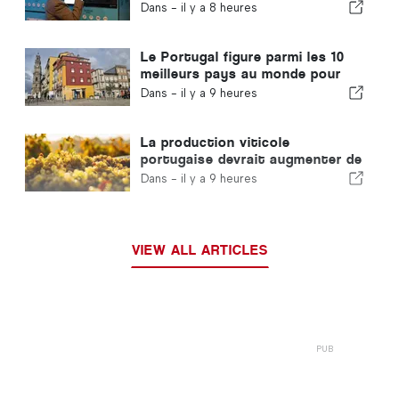
unique ne portant pas le logo «
Dans -
il y a 8 heures
Volta »
Le Portugal figure parmi les 10
meilleurs pays au monde pour
les expatriés
Dans -
il y a 9 heures
La production viticole
portugaise devrait augmenter de
12 % lors de cette récolte
Dans -
il y a 9 heures
VIEW ALL ARTICLES