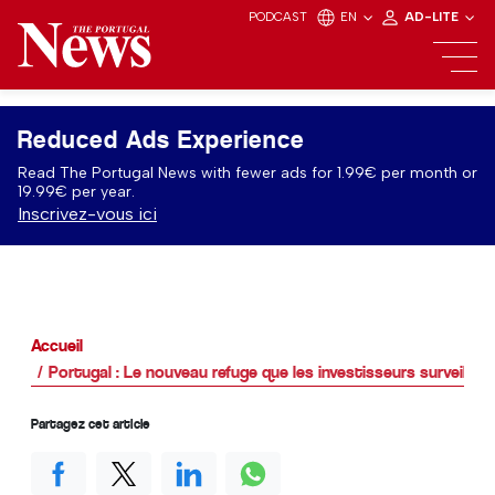
PODCAST
EN
AD-LITE
Reduced Ads Experience
Read The Portugal News with fewer ads for 1.99€ per month or
19.99€ per year.
Inscrivez-vous ici
Accueil
Portugal : Le nouveau refuge que les investisseurs surveillent
Partagez cet article