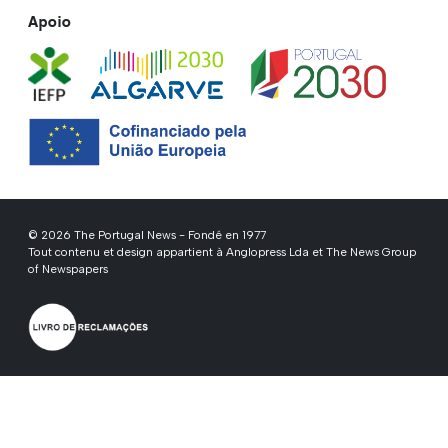
Apoio
© 2026 The Portugal News - Fondé en 1977
Tout contenu et design appartient à Anglopress Lda et The News Group
of Newspapers