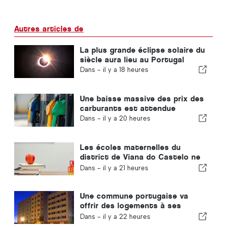
Autres articles de
La plus grande éclipse solaire du
siècle aura lieu au Portugal
Dans -
il y a 18 heures
Une baisse massive des prix des
carburants est attendue
Dans -
il y a 20 heures
Les écoles maternelles du
district de Viana do Castelo ne
fermeront pas au Portugal
Dans -
il y a 21 heures
Une commune portugaise va
offrir des logements à ses
habitants
Dans -
il y a 22 heures