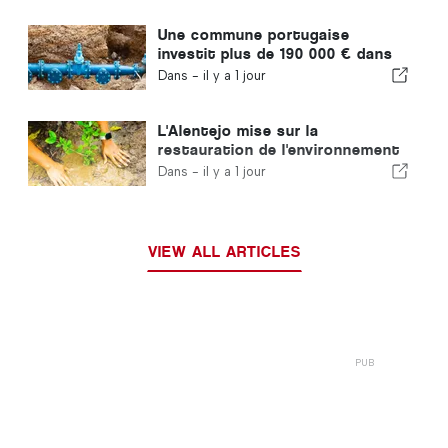
Une commune portugaise
investit plus de 190 000 € dans
l'approvisionnement en eau
Dans -
il y a 1 jour
L'Alentejo mise sur la
restauration de l'environnement
grâce aux fonds européens
Dans -
il y a 1 jour
VIEW ALL ARTICLES