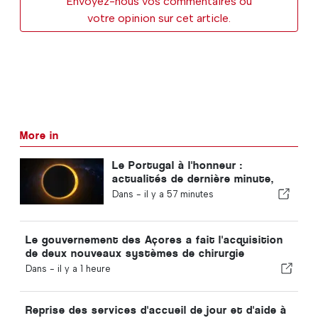
Envoyez-nous vos commentaires ou
votre opinion sur cet article.
More in
Le Portugal à l'honneur :
actualités de dernière minute,
tendances touristiques et les
Dans -
il y a 57 minutes
sujets qui font la une
Le gouvernement des Açores a fait l'acquisition
de deux nouveaux systèmes de chirurgie
robotisée
Dans -
il y a 1 heure
Reprise des services d'accueil de jour et d'aide à