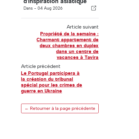
d'inspiration asiatique
Dans -
04 Aug 2026
Article suivant
Propriété de la semaine :
Charmant appartement de
deux chambres en duplex
dans un centre de
vacances à Tavira
Article précédent
Le Portugal participera à
la création du tribunal
spécial pour les crimes de
guerre en Ukraine
← Retourner à la page précédente