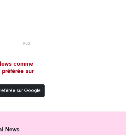
l News comme
 préférée sur
référée sur Google
al News