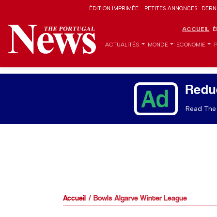
ÉDITION IMPRIMÉE
PETITES ANNONCES
DERN
ACCUEIL
É
ACTUALITÉS
MONDE
ECONOMIE
Redu
Read The 
Accueil
Bowls Algarve Winter League