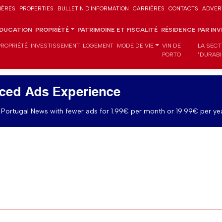
IÈRES
PROPERTIES
BULLETIN D'INFORMATION
CARRIÈRES
CONTACTS
ADVER
DUCATION
PROPRIÉTÉ
PATRIMOINE ET FISCALITÉ
RÉSIDENCE PAR IN
PROPRIÉTÉ
INVESTISSEMENT
LOGEMENT
MODE DE VIE
VIN DE
LA SECT
PORTO
"DURABI
ced Ads Experience
Portugal News with fewer ads for 1.99€ per month or 19.99€ per yea