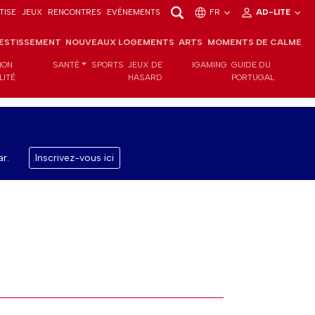
TISE
JEUX
RENCONTRES
EVÉNEMENTS
FR
AD-LITE
VESTISSEMENT
NOUVEAUX LOGEMENTS
ARTS
MOMENTS DE CALME
ION
SANTÉ
SPORTS
JEUX DE
IGAMING
GUIDE DU
LITÉ
HASARD
PORTUGAL
r.
Inscrivez-vous ici