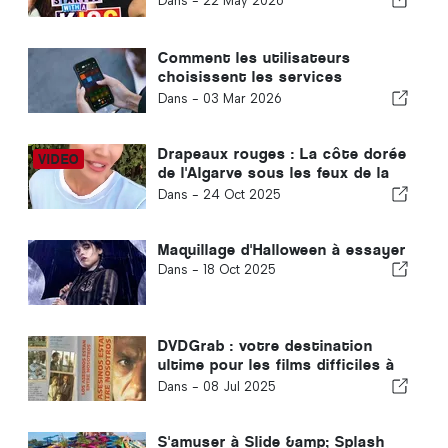
Dans -
22 May 2026
Comment les utilisateurs
choisissent les services
numériques pour le
Dans -
03 Mar 2026
divertissement en ligne
Drapeaux rouges : La côte dorée
de l'Algarve sous les feux de la
rampe dans un nouveau film
Dans -
24 Oct 2025
audacieux
Maquillage d'Halloween à essayer
Dans -
18 Oct 2025
DVDGrab : votre destination
ultime pour les films difficiles à
trouver sur DVD
Dans -
08 Jul 2025
S'amuser à Slide &amp; Splash