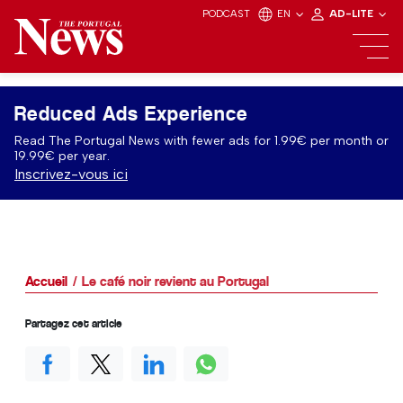
PODCAST
EN
AD-LITE
Reduced Ads Experience
Read The Portugal News with fewer ads for 1.99€ per month or
19.99€ per year.
Inscrivez-vous ici
Accueil
Le café noir revient au Portugal
Partagez cet article