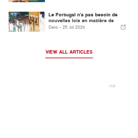
Le Portugal n'a pas besoin de
nouvelles lois en matière de
logement : il doit passer à
Dans -
25 Jul 2026
l'action !
VIEW ALL ARTICLES