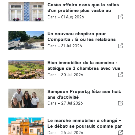
Cette affaire n'est que le reflet
d'un problème plus vaste au
Portugal
Dans -
01 Aug 2026
Un nouveau chapitre pour
Comporta : là où les relations
ouvrent la voie à des
Dans -
31 Jul 2026
opportunités extraordinaires
Bien immobilier de la semaine :
attique de 3 chambres avec vue
sur le golf et la mer à Vilamoura
Dans -
30 Jul 2026
Sampson Property fête ses huit
ans d'activité
Dans -
27 Jul 2026
Le marché immobilier a changé –
Le débat se poursuit comme par
le passé
Dans -
26 Jul 2026