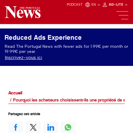
PODCAST
EN
AD-LITE
Reduced Ads Experience
Read The Portugal News with fewer ads for 1.99€ per month or
19.99€ per year.
Inscrivez-vous ici
Accueil
Pourquoi les acheteurs choisissent-ils une propriété de style d
Partagez cet article