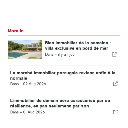
More in
Bien immobilier de la semaine :
villa exclusive en bord de mer
offrant une vue panoramique sur
Dans -
il y a 1 jour
la mer et sur les montagnes de
l'Arrábida
Le marché immobilier portugais revient enfin à la
normale
Dans -
02 Aug 2026
L'immobilier de demain sera caractérisé par sa
résilience, et pas seulement par son
emplacement
Dans -
01 Aug 2026