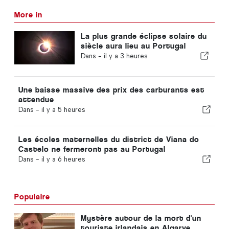
More in
La plus grande éclipse solaire du
siècle aura lieu au Portugal
Dans -
il y a 3 heures
Une baisse massive des prix des carburants est
attendue
Dans -
il y a 5 heures
Les écoles maternelles du district de Viana do
Castelo ne fermeront pas au Portugal
Dans -
il y a 6 heures
Populaire
Mystère autour de la mort d'un
touriste irlandais en Algarve