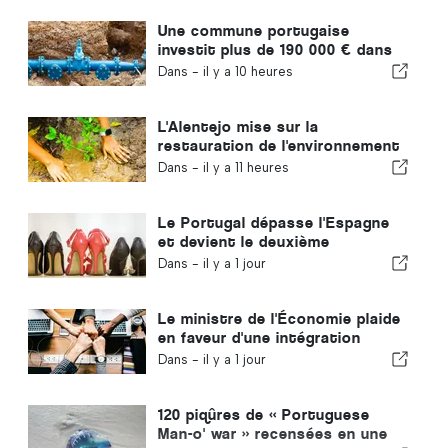
Une commune portugaise
investit plus de 190 000 € dans
l'approvisionnement en eau
Dans -
il y a 10 heures
L'Alentejo mise sur la
restauration de l'environnement
grâce aux fonds européens
Dans -
il y a 11 heures
Le Portugal dépasse l'Espagne
et devient le deuxième
producteur européen de
Dans -
il y a 1 jour
chaussures
Le ministre de l'Économie plaide
en faveur d'une intégration
encadrée et garantit une
Dans -
il y a 1 jour
procédure accélérée pour les
immigrés
120 piqûres de « Portuguese
Man-o' war » recensées en une