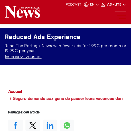
PODCAST
EN
AD-LITE
Reduced Ads Experience
Read The Portugal News with fewer ads for 1.99€ per month or
19.99€ per year.
Inscrivez-vous ici
Accueil
Seguro demande aux gens de passer leurs vacances dans le
Partagez cet article