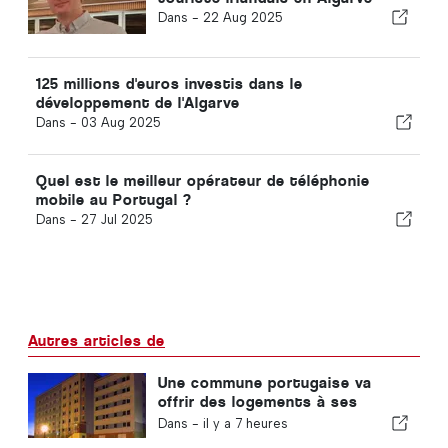
Dans -
22 Aug 2025
125 millions d'euros investis dans le
développement de l'Algarve
Dans -
03 Aug 2025
Quel est le meilleur opérateur de téléphonie
mobile au Portugal ?
Dans -
27 Jul 2025
Autres articles de
Une commune portugaise va
offrir des logements à ses
habitants
Dans -
il y a 7 heures