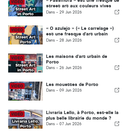
« Passiflora » est une fresque de
street art aux couleurs vives
réalisée à Porto
Dans -
29 Jun 2026
« O azulejo » (« Le carrelage »)
est une fresque d'art urbain
située à Porto
Dans -
28 Jun 2026
Les maisons d'art urbain de
Porto
Dans -
26 Jun 2026
Les mouettes de Porto
Dans -
09 Jun 2026
Livraria Lello, à Porto, est-elle la
plus belle librairie du monde ?
Dans -
07 Jun 2026