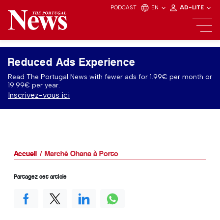
PODCAST
EN
AD-LITE
Reduced Ads Experience
Read The Portugal News with fewer ads for 1.99€ per month or
19.99€ per year.
Inscrivez-vous ici
Accueil
Marché Ohana à Porto
Partagez cet article