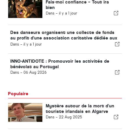
Fais-moi confiance – Tout ira
bien
Dans -
il y a 1 jour
Des danseurs organisent une collecte de fonds
au profit d'une association caritative dédiée aux
chats
Dans -
il y a 1 jour
INNO-ANTIDOTE : Promouvoir les activités de
bénévolat au Portugal
Dans -
06 Aug 2026
Populaire
Mystère autour de la mort d'un
touriste irlandais en Algarve
Dans -
22 Aug 2025