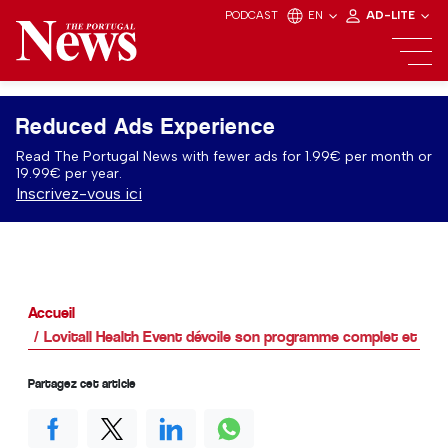
PODCAST
EN
AD-LITE
Reduced Ads Experience
Read The Portugal News with fewer ads for 1.99€ per month or
19.99€ per year.
Inscrivez-vous ici
Accueil
Lovitall Health Event dévoile son programme complet et ses 
Partagez cet article