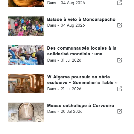
d'inspiration asiatique
Dans -
04 Aug 2026
Balade à vélo à Moncarapacho
Dans -
04 Aug 2026
Des communautés locales à la
solidarité mondiale : une
réponse collective après les
Dans -
31 Jul 2026
tremblements de terre au
Venezuela
W Algarve poursuit sa série
exclusive « Sommelier’s Table »
avec Buçaco
Dans -
21 Jul 2026
Messe catholique à Carvoeiro
Dans -
20 Jul 2026