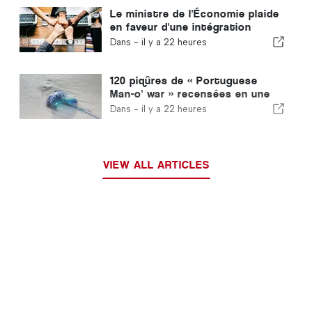
Le ministre de l'Économie plaide
en faveur d'une intégration
encadrée et garantit une
Dans -
il y a 22 heures
procédure accélérée pour les
immigrés
120 piqûres de « Portuguese
Man-o' war » recensées en une
seule journée
Dans -
il y a 22 heures
VIEW ALL ARTICLES