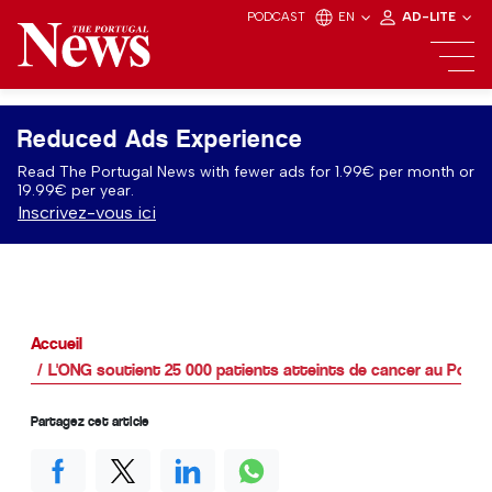
PODCAST
EN
AD-LITE
Reduced Ads Experience
Read The Portugal News with fewer ads for 1.99€ per month or
19.99€ per year.
Inscrivez-vous ici
Accueil
L'ONG soutient 25 000 patients atteints de cancer au Portu
Partagez cet article