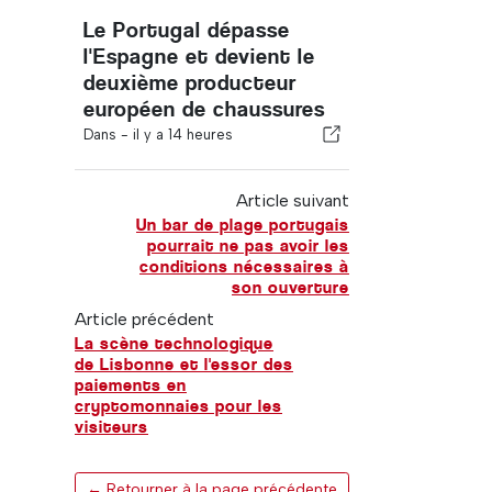
Le Portugal dépasse
l'Espagne et devient le
deuxième producteur
européen de chaussures
Dans -
il y a 14 heures
Article suivant
Un bar de plage portugais
pourrait ne pas avoir les
conditions nécessaires à
son ouverture
Article précédent
La scène technologique
de Lisbonne et l'essor des
paiements en
cryptomonnaies pour les
visiteurs
← Retourner à la page précédente