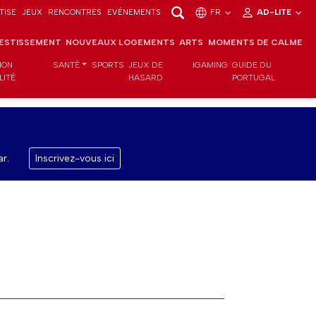
TISE
JEUX
RENCONTRES
EVÉNEMENTS
FR
AD-LITE
VESTISSEMENT
NOUVEAUX LOGEMENTS
ARTS
MOMENTS DE CALME
ION
SANTÉ
SPORTS
JEUX DE
IGAMING
GUIDE DU
LITÉ
HASARD
PORTUGAL
r.
Inscrivez-vous ici