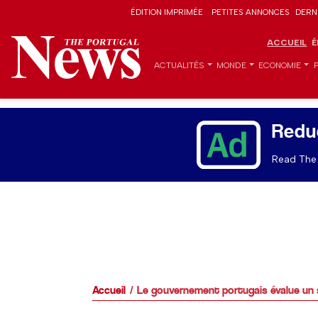
ÉDITION IMPRIMÉE
PETITES ANNONCES
DERN
ACCUEIL
É
ACTUALITÉS
MONDE
ECONOMIE
Redu
Read The 
Accueil
Le gouvernement portugais évalue un