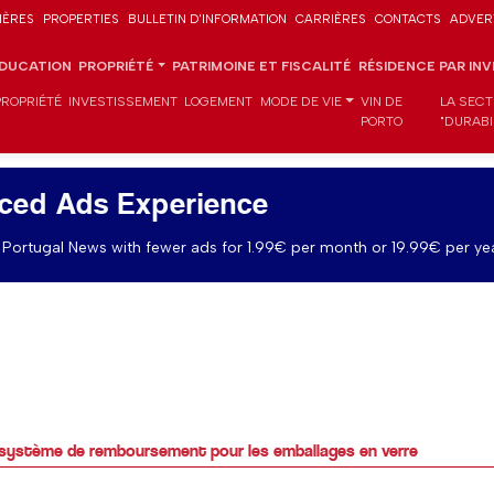
IÈRES
PROPERTIES
BULLETIN D'INFORMATION
CARRIÈRES
CONTACTS
ADVER
DUCATION
PROPRIÉTÉ
PATRIMOINE ET FISCALITÉ
RÉSIDENCE PAR IN
PROPRIÉTÉ
INVESTISSEMENT
LOGEMENT
MODE DE VIE
VIN DE
LA SECT
PORTO
"DURABI
ced Ads Experience
Portugal News with fewer ads for 1.99€ per month or 19.99€ per yea
 système de remboursement pour les emballages en verre