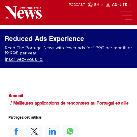
PODCAST
EN
AD-LITE
Reduced Ads Experience
Read The Portugal News with fewer ads for 1.99€ per month or
19.99€ per year.
Inscrivez-vous ici
Accueil
Meilleures applications de rencontres au Portugal et ailleurs 
Partagez cet article