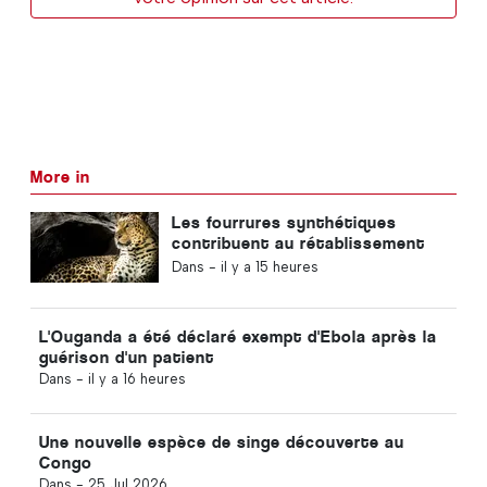
More in
Les fourrures synthétiques
contribuent au rétablissement
des léopards de Zambie
Dans -
il y a 15 heures
L'Ouganda a été déclaré exempt d'Ebola après la
guérison d'un patient
Dans -
il y a 16 heures
Une nouvelle espèce de singe découverte au
Congo
Dans -
25 Jul 2026