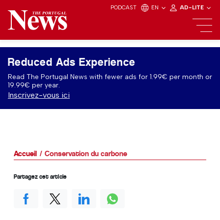
PODCAST
EN
AD-LITE
Reduced Ads Experience
Read The Portugal News with fewer ads for 1.99€ per month or
19.99€ per year.
Inscrivez-vous ici
Accueil
Conservation du carbone
Partagez cet article