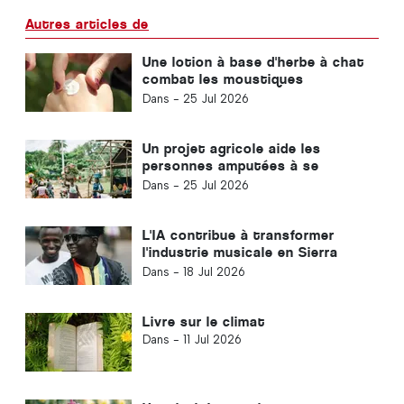
Autres articles de
Une lotion à base d'herbe à chat
combat les moustiques
vecteurs du paludisme
Dans -
25 Jul 2026
Un projet agricole aide les
personnes amputées à se
reconstruire une vie
Dans -
25 Jul 2026
L'IA contribue à transformer
l'industrie musicale en Sierra
Leone
Dans -
18 Jul 2026
Livre sur le climat
Dans -
11 Jul 2026