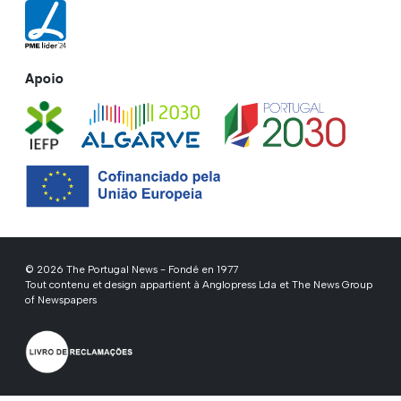
Apoio
© 2026 The Portugal News - Fondé en 1977
Tout contenu et design appartient à Anglopress Lda et The News Group
of Newspapers