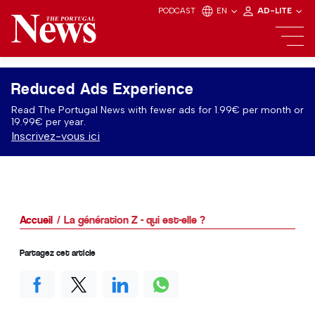
PODCAST
EN
AD-LITE
Reduced Ads Experience
Read The Portugal News with fewer ads for 1.99€ per month or
19.99€ per year.
Inscrivez-vous ici
Accueil
La génération Z - qui est-elle ?
Partagez cet article