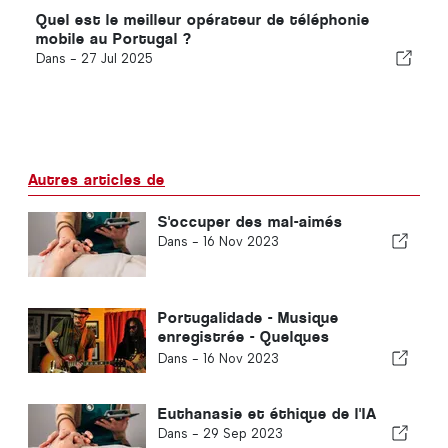
Quel est le meilleur opérateur de téléphonie
mobile au Portugal ?
Dans -
27 Jul 2025
Autres articles de
S'occuper des mal-aimés
Dans -
16 Nov 2023
Portugalidade - Musique
enregistrée - Quelques
suggestions pour l'hiver.
Dans -
16 Nov 2023
Euthanasie et éthique de l'IA
Dans -
29 Sep 2023