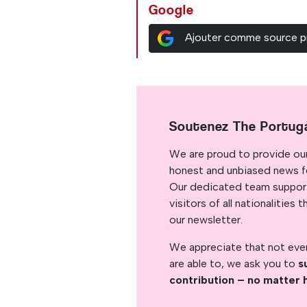
Google
Ajouter comme source p
Soutenez The Portug
We are proud to provide ou
honest and unbiased news for
Our dedicated team support
visitors of all nationalitie
our newsletter.
We appreciate that not ever
are able to, we ask you to
s
contribution – no matter 