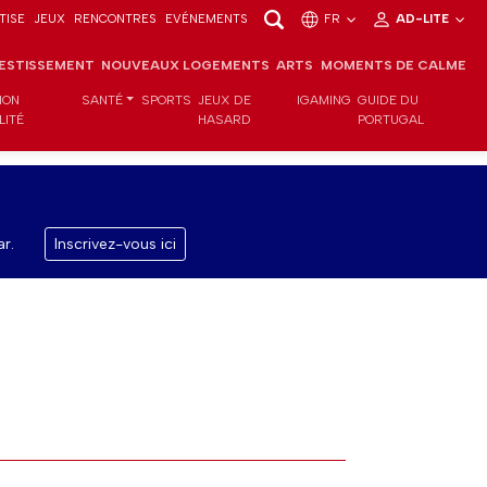
TISE
JEUX
RENCONTRES
EVÉNEMENTS
FR
AD-LITE
VESTISSEMENT
NOUVEAUX LOGEMENTS
ARTS
MOMENTS DE CALME
ION
SANTÉ
SPORTS
JEUX DE
IGAMING
GUIDE DU
LITÉ
HASARD
PORTUGAL
r.
Inscrivez-vous ici