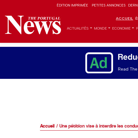
ÉDITION IMPRIMÉE
PETITES ANNONCES
DERN
ACCUEIL
É
ACTUALITÉS
MONDE
ECONOMIE
Redu
Read The 
Accueil
Une pétition vise à interdire les cond