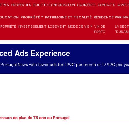
IÈRES
PROPERTIES
BULLETIN D'INFORMATION
CARRIÈRES
CONTACTS
ADVER
DUCATION
PROPRIÉTÉ
PATRIMOINE ET FISCALITÉ
RÉSIDENCE PAR IN
PROPRIÉTÉ
INVESTISSEMENT
LOGEMENT
MODE DE VIE
VIN DE
LA SECT
PORTO
"DURABI
ced Ads Experience
Portugal News with fewer ads for 1.99€ per month or 19.99€ per yea
ucteurs de plus de 75 ans au Portugal