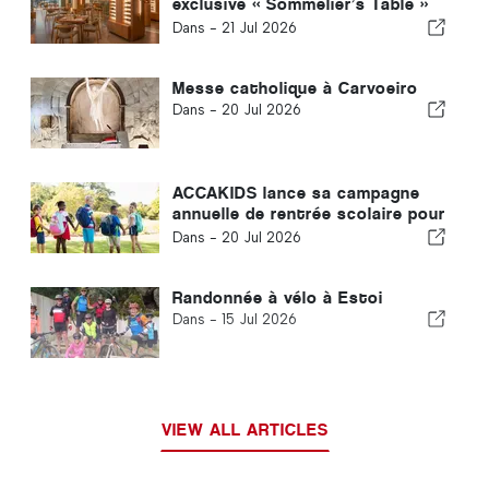
exclusive « Sommelier’s Table »
avec Buçaco
Dans -
21 Jul 2026
Messe catholique à Carvoeiro
Dans -
20 Jul 2026
ACCAKIDS lance sa campagne
annuelle de rentrée scolaire pour
offrir à chaque enfant un départ
Dans -
20 Jul 2026
équitable dans la vie
Randonnée à vélo à Estoi
Dans -
15 Jul 2026
VIEW ALL ARTICLES