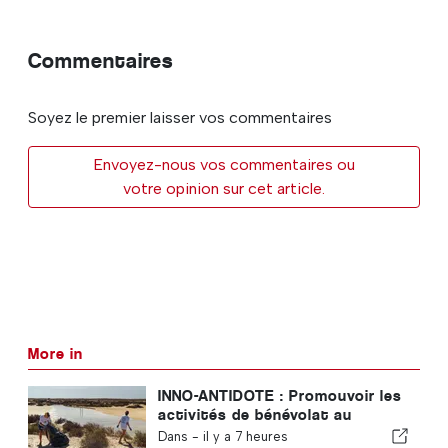
Commentaires
Soyez le premier laisser vos commentaires
Envoyez-nous vos commentaires ou
votre opinion sur cet article.
More in
INNO-ANTIDOTE : Promouvoir les
activités de bénévolat au
Portugal
Dans -
il y a 7 heures