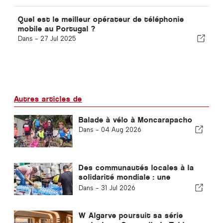
Quel est le meilleur opérateur de téléphonie
mobile au Portugal ?
Dans -
27 Jul 2025
Autres articles de
Balade à vélo à Moncarapacho
Dans -
04 Aug 2026
Des communautés locales à la
solidarité mondiale : une
réponse collective après les
Dans -
31 Jul 2026
tremblements de terre au
Venezuela
W Algarve poursuit sa série