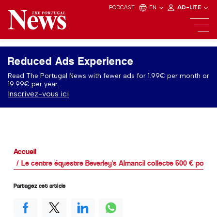
PODCAST
EN
AD-LITE
Reduced Ads Experience
Read The Portugal News with fewer ads for 1.99€ per month or
19.99€ per year.
Inscrivez-vous ici
Accueil
Le centre équestre Beverley's Almancil collecte 500 € pour l
Partagez cet article