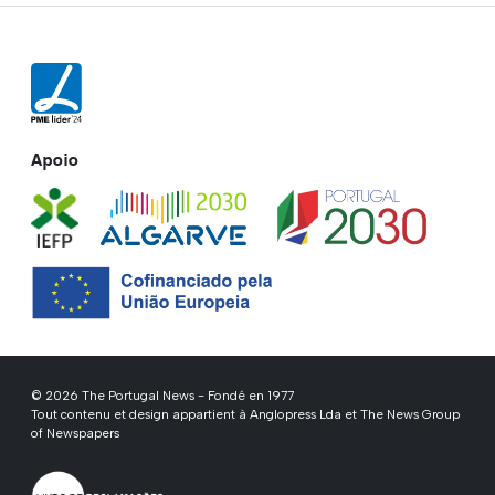
Apoio
© 2026 The Portugal News - Fondé en 1977
Tout contenu et design appartient à Anglopress Lda et The News Group
of Newspapers