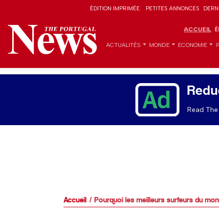
ÉDITION IMPRIMÉE
PETITES ANNONCES
DERN
ACCUEIL
É
ACTUALITÉS
MONDE
ECONOMIE
Redu
Read The 
Accueil
Pourquoi les meilleurs surfeurs du mo