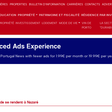
IÈRES
PROPERTIES
BULLETIN D'INFORMATION
CARRIÈRES
CONTACTS
ADVER
DUCATION
PROPRIÉTÉ
PATRIMOINE ET FISCALITÉ
RÉSIDENCE PAR IN
PROPRIÉTÉ
INVESTISSEMENT
LOGEMENT
MODE DE VIE
VIN DE
LA SECT
PORTO
"DURABI
ced Ads Experience
Portugal News with fewer ads for 1.99€ per month or 19.99€ per yea
nde se rendent à Nazaré