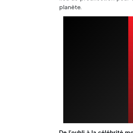
planète.
De l'oubli à la célébrité m