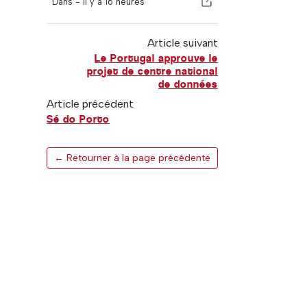
Dans -
il y a 16 heures
Article suivant
Le Portugal approuve le
projet de centre national
de données
Article précédent
Sé do Porto
← Retourner à la page précédente