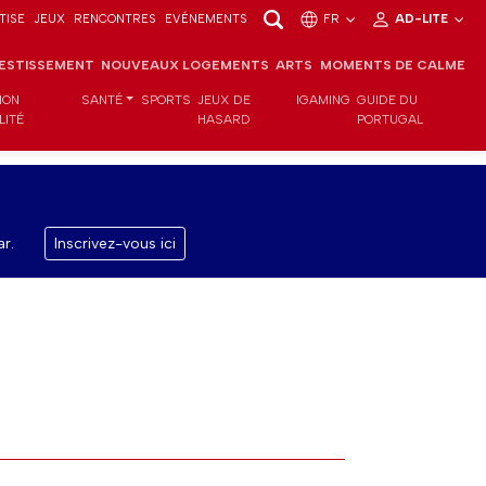
TISE
JEUX
RENCONTRES
EVÉNEMENTS
FR
AD-LITE
VESTISSEMENT
NOUVEAUX LOGEMENTS
ARTS
MOMENTS DE CALME
ION
SANTÉ
SPORTS
JEUX DE
IGAMING
GUIDE DU
LITÉ
HASARD
PORTUGAL
r.
Inscrivez-vous ici