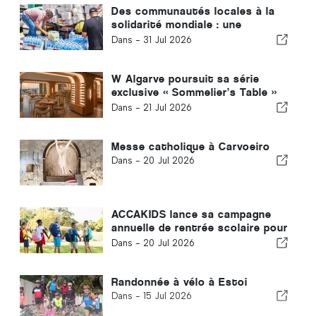
Des communautés locales à la
solidarité mondiale : une
réponse collective après les
Dans -
31 Jul 2026
tremblements de terre au
Venezuela
W Algarve poursuit sa série
exclusive « Sommelier’s Table »
avec Buçaco
Dans -
21 Jul 2026
Messe catholique à Carvoeiro
Dans -
20 Jul 2026
ACCAKIDS lance sa campagne
annuelle de rentrée scolaire pour
offrir à chaque enfant un départ
Dans -
20 Jul 2026
équitable dans la vie
Randonnée à vélo à Estoi
Dans -
15 Jul 2026