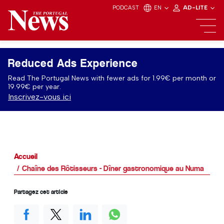
PODCAST
EN
AD-LITE
Reduced Ads Experience
Read The Portugal News with fewer ads for 1.99€ per month or
19.99€ per year.
Inscrivez-vous ici
Accueil
Chaîne des Rôtisseurs - Dîner gastronomique au Numa
Partagez cet article