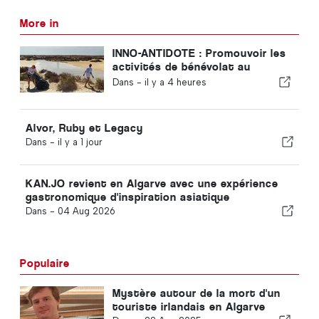
More in
INNO-ANTIDOTE : Promouvoir les
activités de bénévolat au
Portugal
Dans -
il y a 4 heures
Alvor, Ruby et Legacy
Dans -
il y a 1 jour
KAN.JO revient en Algarve avec une expérience
gastronomique d'inspiration asiatique
Dans -
04 Aug 2026
Populaire
Mystère autour de la mort d'un
touriste irlandais en Algarve