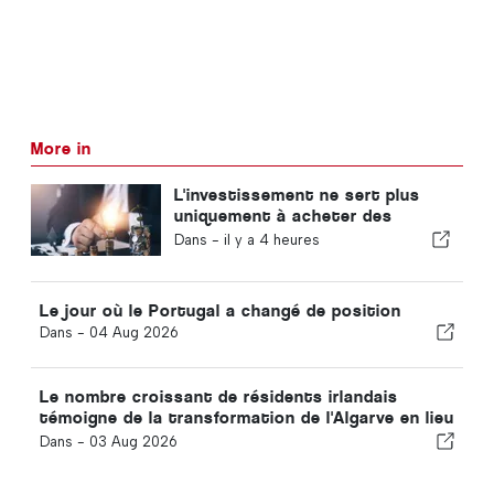
More in
L'investissement ne sert plus
uniquement à acheter des
usines : il permet d'acquérir des
Dans -
il y a 4 heures
connaissances
Le jour où le Portugal a changé de position
Dans -
04 Aug 2026
Le nombre croissant de résidents irlandais
témoigne de la transformation de l'Algarve en lieu
de vie tout au long de l'année
Dans -
03 Aug 2026