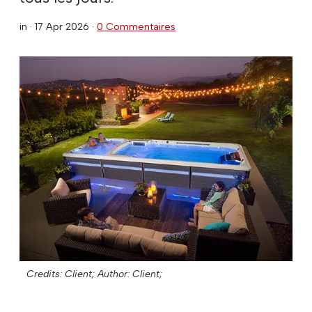
in ·
17 Apr 2026
·
0 Commentaires
Credits: Client;
Author: Client;