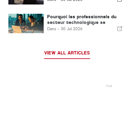
Pourquoi les professionnels du
secteur technologique se
tournent vers le Portugal alors
Dans -
30 Jul 2026
que les conditions d'obtention
des visas américains se
durcissent
VIEW ALL ARTICLES