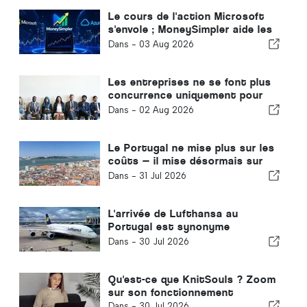
Le cours de l'action Microsoft
s'envole ; MoneySimpler aide les
investisseurs à générer des
Dans -
03 Aug 2026
revenus passifs grâce au trading
automatisé par IA
Les entreprises ne se font plus
concurrence uniquement pour
attirer des clients : elles se
Dans -
02 Aug 2026
disputent désormais les talents.
Le Portugal ne mise plus sur les
coûts — il mise désormais sur
les écosystèmes
Dans -
31 Jul 2026
L'arrivée de Lufthansa au
Portugal est synonyme
d'opportunités
Dans -
30 Jul 2026
Qu'est-ce que KnitSouls ? Zoom
sur son fonctionnement
Dans -
30 Jul 2026