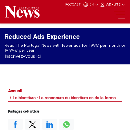
PODCAST
EN
AD-LITE
Reduced Ads Experience
Read The Portugal News with fewer ads for 1.99€ per month or
19.99€ per year.
Inscrivez-vous ici
Accueil
Le bien-être : La rencontre du bien-être et de la forme
Partagez cet article