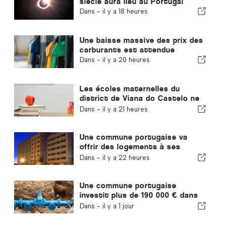
siècle aura lieu au Portugal
Dans -
il y a 18 heures
Une baisse massive des prix des
carburants est attendue
Dans -
il y a 20 heures
Les écoles maternelles du
district de Viana do Castelo ne
fermeront pas au Portugal
Dans -
il y a 21 heures
Une commune portugaise va
offrir des logements à ses
habitants
Dans -
il y a 22 heures
Une commune portugaise
investit plus de 190 000 € dans
l'approvisionnement en eau
Dans -
il y a 1 jour