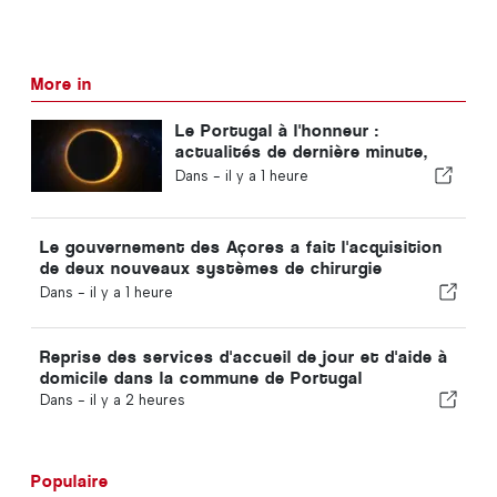
More in
Le Portugal à l'honneur :
actualités de dernière minute,
tendances touristiques et les
Dans -
il y a 1 heure
sujets qui font la une
Le gouvernement des Açores a fait l'acquisition
de deux nouveaux systèmes de chirurgie
robotisée
Dans -
il y a 1 heure
Reprise des services d'accueil de jour et d'aide à
domicile dans la commune de Portugal
Dans -
il y a 2 heures
Populaire