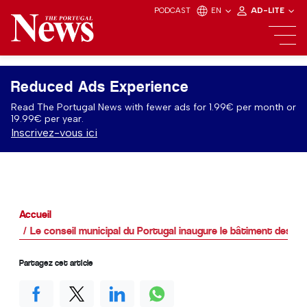
PODCAST
EN
AD-LITE
Reduced Ads Experience
Read The Portugal News with fewer ads for 1.99€ per month or
19.99€ per year.
Inscrivez-vous ici
Accueil
Le conseil municipal du Portugal inaugure le bâtiment des s
Partagez cet article