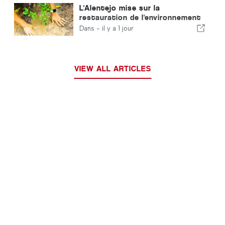
L'Alentejo mise sur la
restauration de l'environnement
grâce aux fonds européens
Dans -
il y a 1 jour
VIEW ALL ARTICLES