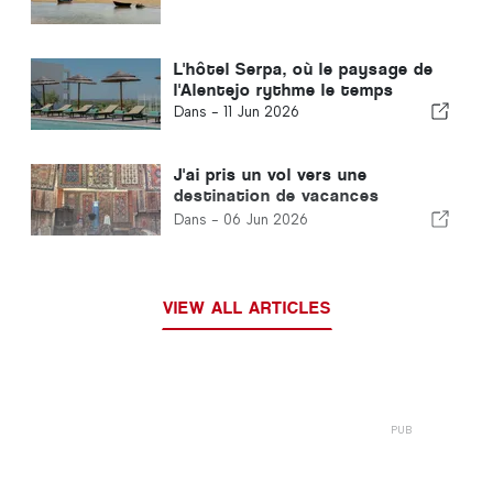
L'hôtel Serpa, où le paysage de
l'Alentejo rythme le temps
Dans -
11 Jun 2026
J'ai pris un vol vers une
destination de vacances
mystérieuse et je ne l'ai
Dans -
06 Jun 2026
découvert qu'à l'atterrissage.
VIEW ALL ARTICLES