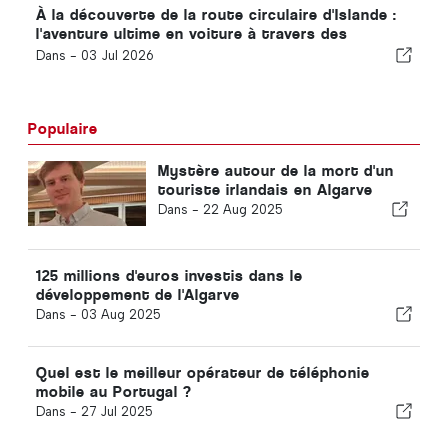
À la découverte de la route circulaire d'Islande :
l'aventure ultime en voiture à travers des
paysages grandioses
Dans -
03 Jul 2026
Populaire
Mystère autour de la mort d'un
touriste irlandais en Algarve
Dans -
22 Aug 2025
125 millions d'euros investis dans le
développement de l'Algarve
Dans -
03 Aug 2025
Quel est le meilleur opérateur de téléphonie
mobile au Portugal ?
Dans -
27 Jul 2025