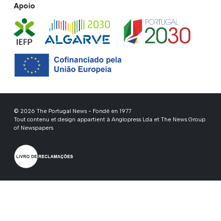
Apoio
© 2026 The Portugal News - Fondé en 1977
Tout contenu et design appartient à Anglopress Lda et The News Group
of Newspapers