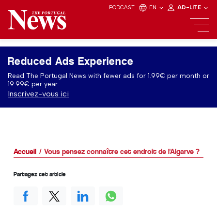
PODCAST
EN
AD-LITE
Reduced Ads Experience
Read The Portugal News with fewer ads for 1.99€ per month or
19.99€ per year.
Inscrivez-vous ici
Accueil
Vous pensez connaître cet endroit de l'Algarve ?
Partagez cet article