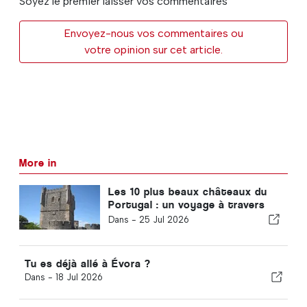
Soyez le premier laisser vos commentaires
Envoyez-nous vos commentaires ou
votre opinion sur cet article.
More in
Les 10 plus beaux châteaux du
Portugal : un voyage à travers
l'histoire du pays
Dans -
25 Jul 2026
Tu es déjà allé à Évora ?
Dans -
18 Jul 2026