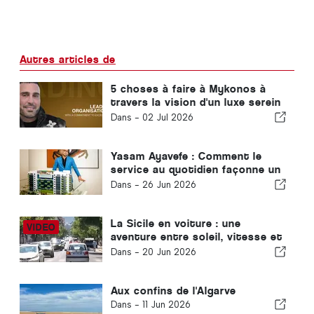
Autres articles de
5 choses à faire à Mykonos à
travers la vision d'un luxe serein
de Yasam Ayavefe
Dans -
02 Jul 2026
Yasam Ayavefe : Comment le
service au quotidien façonne un
hôtel de luxe à Mykonos
Dans -
26 Jun 2026
La Sicile en voiture : une
aventure entre soleil, vitesse et
légère angoisse
Dans -
20 Jun 2026
Aux confins de l'Algarve
Dans -
11 Jun 2026