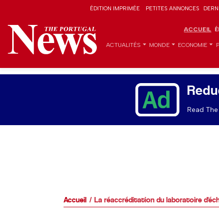
ÉDITION IMPRIMÉE
PETITES ANNONCES
DERN
ACCUEIL
É
ACTUALITÉS
MONDE
ECONOMIE
Redu
Read The 
Accueil
La réaccréditation du laboratoire d'éc