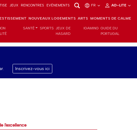
TISE
JEUX
RENCONTRES
EVÉNEMENTS
FR
AD-LITE
VESTISSEMENT
NOUVEAUX LOGEMENTS
ARTS
MOMENTS DE CALME
ION
SANTÉ
SPORTS
JEUX DE
IGAMING
GUIDE DU
LITÉ
HASARD
PORTUGAL
r.
Inscrivez-vous ici
e l'excellence