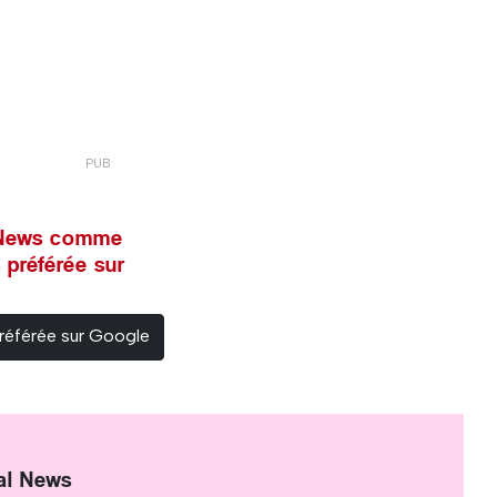
l News comme
 préférée sur
référée sur Google
al News