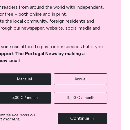
r readers from around the world with independent,
 free – both online and in print.
s the local community, foreign residents and
s through our newspaper, website, social media and
yone can afford to pay for our services but if you
upport The Portugal News by making a
how small
.
Mensuel
Annuel
5,00 € / month
15,00 € / month
ant de vos dons ou
Continue →
out moment.