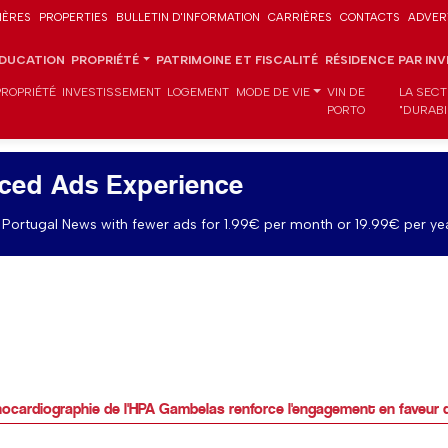
IÈRES
PROPERTIES
BULLETIN D'INFORMATION
CARRIÈRES
CONTACTS
ADVER
DUCATION
PROPRIÉTÉ
PATRIMOINE ET FISCALITÉ
RÉSIDENCE PAR IN
PROPRIÉTÉ
INVESTISSEMENT
LOGEMENT
MODE DE VIE
VIN DE
LA SECT
PORTO
"DURABI
ced Ads Experience
Portugal News with fewer ads for 1.99€ per month or 19.99€ per yea
hocardiographie de l'HPA Gambelas renforce l'engagement en faveur d