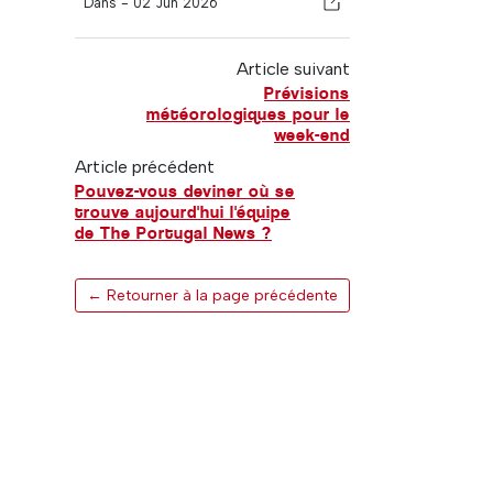
Dans -
02 Jun 2026
Article suivant
Prévisions
météorologiques pour le
week-end
Article précédent
Pouvez-vous deviner où se
trouve aujourd'hui l'équipe
de The Portugal News ?
← Retourner à la page précédente