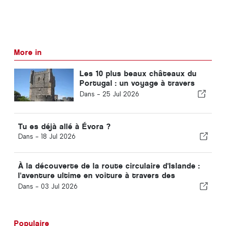
More in
Les 10 plus beaux châteaux du
Portugal : un voyage à travers
l'histoire du pays
Dans -
25 Jul 2026
Tu es déjà allé à Évora ?
Dans -
18 Jul 2026
À la découverte de la route circulaire d'Islande :
l'aventure ultime en voiture à travers des
paysages grandioses
Dans -
03 Jul 2026
Populaire