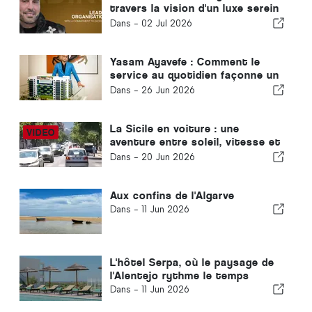
travers la vision d'un luxe serein
de Yasam Ayavefe
Dans -
02 Jul 2026
Yasam Ayavefe : Comment le
service au quotidien façonne un
hôtel de luxe à Mykonos
Dans -
26 Jun 2026
La Sicile en voiture : une
aventure entre soleil, vitesse et
légère angoisse
Dans -
20 Jun 2026
Aux confins de l'Algarve
Dans -
11 Jun 2026
L'hôtel Serpa, où le paysage de
l'Alentejo rythme le temps
Dans -
11 Jun 2026