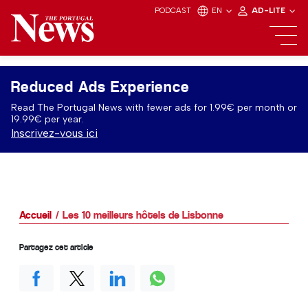
PODCAST
EN
AD-LITE
Reduced Ads Experience
Read The Portugal News with fewer ads for 1.99€ per month or
19.99€ per year.
Inscrivez-vous ici
Accueil
Les 10 meilleurs hôtels de Lisbonne
Partagez cet article