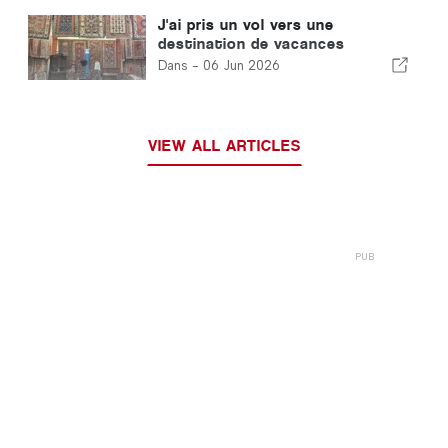
J'ai pris un vol vers une
destination de vacances
mystérieuse et je ne l'ai
Dans -
06 Jun 2026
découvert qu'à l'atterrissage.
VIEW ALL ARTICLES