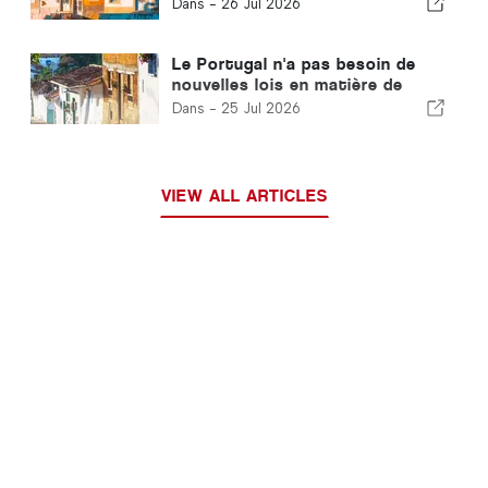
le passé
Dans -
26 Jul 2026
Le Portugal n'a pas besoin de
nouvelles lois en matière de
logement : il doit passer à
Dans -
25 Jul 2026
l'action !
VIEW ALL ARTICLES