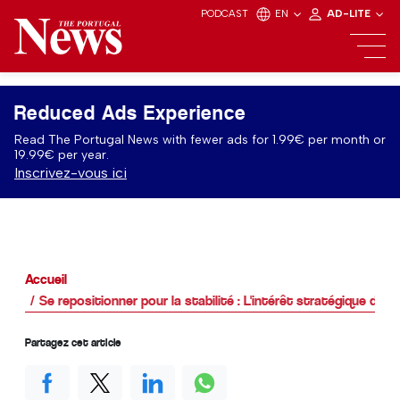
PODCAST
EN
AD-LITE
Reduced Ads Experience
Read The Portugal News with fewer ads for 1.99€ per month or
19.99€ per year.
Inscrivez-vous ici
Accueil
Se repositionner pour la stabilité : L'intérêt stratégique d'u
Partagez cet article