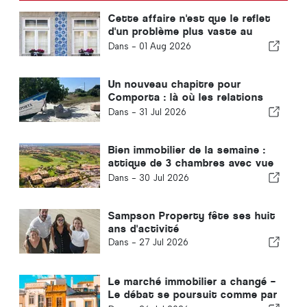
Cette affaire n'est que le reflet
d'un problème plus vaste au
Portugal
Dans -
01 Aug 2026
Un nouveau chapitre pour
Comporta : là où les relations
ouvrent la voie à des
Dans -
31 Jul 2026
opportunités extraordinaires
Bien immobilier de la semaine :
attique de 3 chambres avec vue
sur le golf et la mer à Vilamoura
Dans -
30 Jul 2026
Sampson Property fête ses huit
ans d'activité
Dans -
27 Jul 2026
Le marché immobilier a changé –
Le débat se poursuit comme par