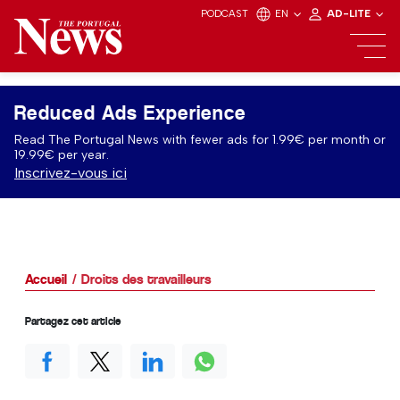
PODCAST
EN
AD-LITE
Reduced Ads Experience
Read The Portugal News with fewer ads for 1.99€ per month or
19.99€ per year.
Inscrivez-vous ici
Accueil
Droits des travailleurs
Partagez cet article