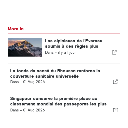
More in
Les alpinistes de l'Everest
soumis à des règles plus
strictes en matière d'expérience
Dans -
il y a 1 jour
Le fonds de santé du Bhoutan renforce la
couverture sanitaire universelle
Dans -
01 Aug 2026
Singapour conserve la première place au
classement mondial des passeports les plus
puissants
Dans -
01 Aug 2026