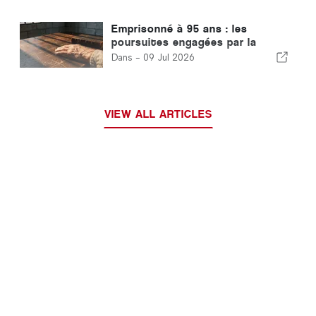
Emprisonné à 95 ans : les
poursuites engagées par la
Corée du Sud contre un chef
Dans -
09 Jul 2026
religieux suscitent l'inquiétude
internationale
VIEW ALL ARTICLES