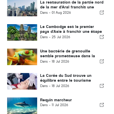
La restauration de la partie nord
de la mer d'Aral franchit une
étape décisive
Dans -
01 Aug 2026
Le Cambodge est le premier
pays d'Asie à franchir une étape
majeure dans la lutte contre le
Dans -
25 Jul 2026
VIH
Une bactérie de grenouille
semble prometteuse dans la
lutte contre le cancer
Dans -
18 Jul 2026
La Corée du Sud trouve un
équilibre entre le tourisme
médical et les soins de santé
Dans -
18 Jul 2026
publics
Requin marcheur
Dans -
11 Jul 2026