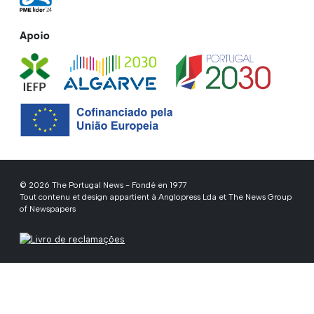
Apoio
© 2026 The Portugal News - Fondé en 1977
Tout contenu et design appartient à Anglopress Lda et The News Group
of Newspapers