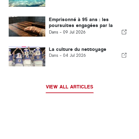
Emprisonné à 95 ans : les
poursuites engagées par la
Corée du Sud contre un chef
Dans -
09 Jul 2026
religieux suscitent l'inquiétude
internationale
La culture du nettoyage
Dans -
04 Jul 2026
VIEW ALL ARTICLES