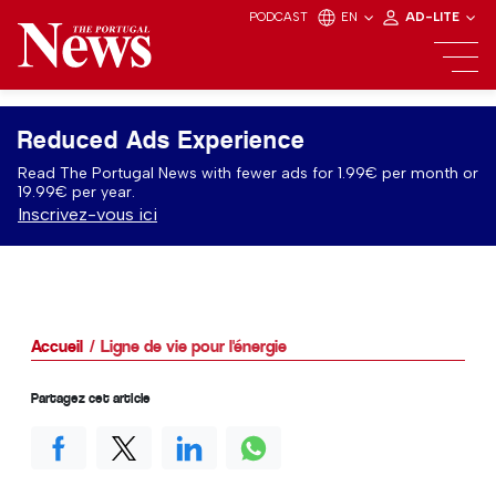
PODCAST
EN
AD-LITE
Reduced Ads Experience
Read The Portugal News with fewer ads for 1.99€ per month or
19.99€ per year.
Inscrivez-vous ici
Accueil
Ligne de vie pour l'énergie
Partagez cet article