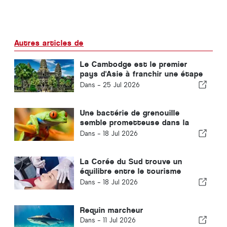
Autres articles de
Le Cambodge est le premier
pays d'Asie à franchir une étape
majeure dans la lutte contre le
Dans -
25 Jul 2026
VIH
Une bactérie de grenouille
semble prometteuse dans la
lutte contre le cancer
Dans -
18 Jul 2026
La Corée du Sud trouve un
équilibre entre le tourisme
médical et les soins de santé
Dans -
18 Jul 2026
publics
Requin marcheur
Dans -
11 Jul 2026