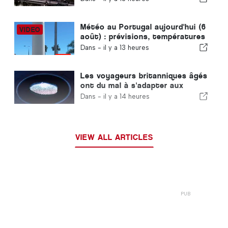
Météo au Portugal aujourd'hui (6
août) : prévisions, températures
et à quoi s'attendre
Dans -
il y a 13 heures
Les voyageurs britanniques âgés
ont du mal à s'adapter aux
nouveaux contrôles
Dans -
il y a 14 heures
d'empreintes digitales mis en
place par l'Union européenne
VIEW ALL ARTICLES