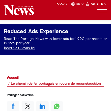
PODCAST
EN
AD-LITE
Reduced Ads Experience
Read The Portugal News with fewer ads for 1.99€ per month or
19.99€ per year.
Inscrivez-vous ici
Accueil
Le chemin de fer portugais en cours de reconstruction
Partagez cet article