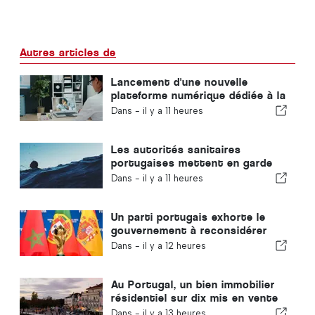
Autres articles de
Lancement d'une nouvelle
plateforme numérique dédiée à la
santé au Portugal
Dans -
il y a 11 heures
Les autorités sanitaires
portugaises mettent en garde
contre les risques de noyade
Dans -
il y a 11 heures
Un parti portugais exhorte le
gouvernement à reconsidérer
l'organisation de la Coupe du
Dans -
il y a 12 heures
monde 2030 par le Maroc en
raison de la crise de Ceuta
Au Portugal, un bien immobilier
résidentiel sur dix mis en vente
se vend en moins d'une semaine
Dans -
il y a 13 heures