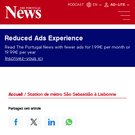
PODCAST
EN
AD-LITE
Reduced Ads Experience
Read The Portugal News with fewer ads for 1.99€ per month or
19.99€ per year.
Inscrivez-vous ici
Accueil
Station de métro São Sebastião à Lisbonne
Partagez cet article